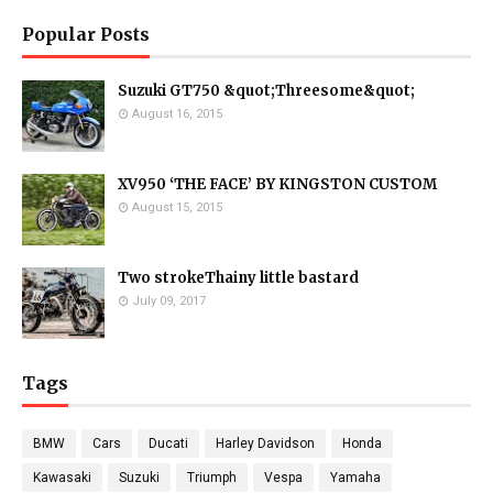
Popular Posts
Suzuki GT750 &quot;Threesome&quot;
August 16, 2015
XV950 ‘THE FACE’ BY KINGSTON CUSTOM
August 15, 2015
Two strokeThainy little bastard
July 09, 2017
Tags
BMW
Cars
Ducati
Harley Davidson
Honda
Kawasaki
Suzuki
Triumph
Vespa
Yamaha