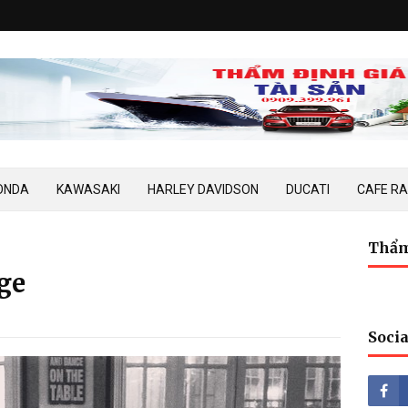
ONDA
KAWASAKI
HARLEY DAVIDSON
DUCATI
CAFE R
Thẩm
ge
Socia