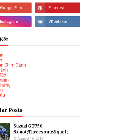
Kết
àn
vn
àn Chim Cảnh
Cảnh
Mào
huận
Chứng
on
Tàu
lar Posts
Suzuki GT750
&quot;Threesome&quot;
August 16, 2015