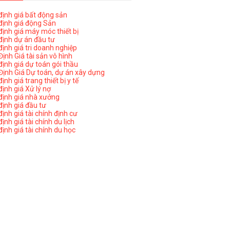
ịnh giá bất động sản
ịnh giá động Sản
ịnh giá máy móc thiết bị
ịnh dự án đầu tư
ịnh giá tri doanh nghiệp
ịnh Giá tài sản vô hình
ịnh giá dự toán gói thầu
ịnh Giá Dự toán, dự án xây dựng
nh giá trang thiết bị y tế
nh giá Xử lý nợ
ịnh giá nhà xưởng
ịnh giá đầu tư
ịnh giá tài chính định cư
nh giá tài chính du lịch
ịnh giá tài chính du học