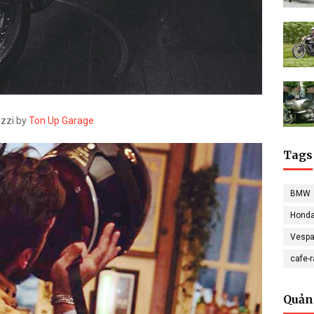
zzi by
Ton Up Garage
Tags
BMW
Hond
Vesp
cafe-
Quản