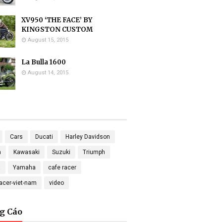
XV950 ‘THE FACE’ BY
KINGSTON CUSTOM
August 15, 2015
La Bulla 1600
August 14, 2015
Cars
Ducati
Harley Davidson
a
Kawasaki
Suzuki
Triumph
a
Yamaha
cafe racer
racer-viet-nam
video
g Cáo