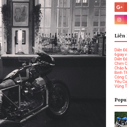
Liên 
Diễn Đ
6giay.
Diễn Đ
Chim 
Chào 
Binh T
Công 
Yêu C
Vũng 
Popu