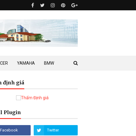
ACER
YAMAHA
BMW
 định giá
l Plugin