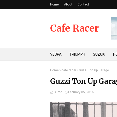
Home
About
Contact
Cafe Racer
VESPA
TRIUMPH
SUZUKI
H
Home
cafe racer
Guzzi Ton Up Garage
Guzzi Ton Up Gara
Sumo
February 05, 2016