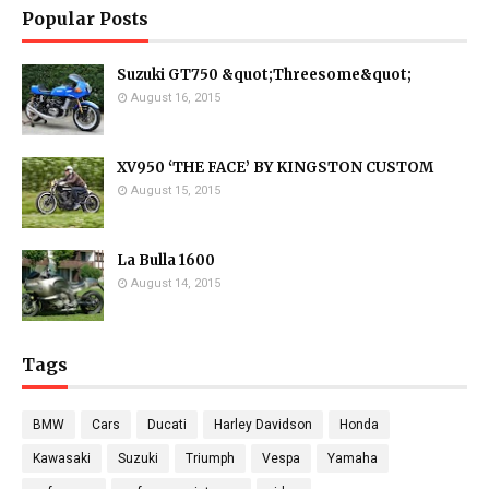
Popular Posts
Suzuki GT750 &quot;Threesome&quot;
August 16, 2015
XV950 ‘THE FACE’ BY KINGSTON CUSTOM
August 15, 2015
La Bulla 1600
August 14, 2015
Tags
BMW
Cars
Ducati
Harley Davidson
Honda
Kawasaki
Suzuki
Triumph
Vespa
Yamaha