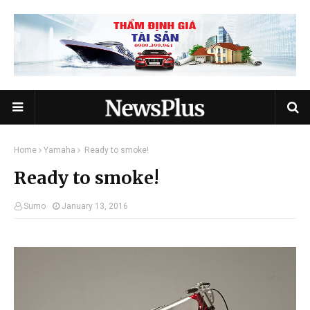
Home
Yamaha
Ready to smoke!
Ready to smoke!
Sumo
January 13, 2016