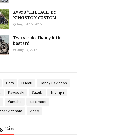
XV950 ‘THE FACE’ BY
KINGSTON CUSTOM
August 15, 2015
Two strokeThainy little
bastard
July 09, 2017
Cars
Ducati
Harley Davidson
a
Kawasaki
Suzuki
Triumph
a
Yamaha
cafe racer
racer-viet-nam
video
g Cáo