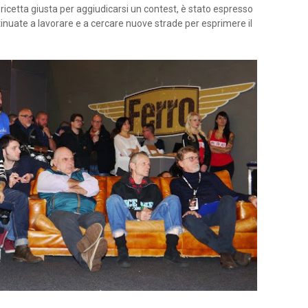
 ricetta giusta per aggiudicarsi un contest, è stato espresso
ntinuate a lavorare e a cercare nuove strade per esprimere il