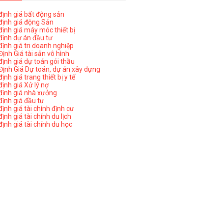
ịnh giá bất động sản
ịnh giá động Sản
ịnh giá máy móc thiết bị
ịnh dự án đầu tư
ịnh giá tri doanh nghiệp
ịnh Giá tài sản vô hình
ịnh giá dự toán gói thầu
ịnh Giá Dự toán, dự án xây dựng
nh giá trang thiết bị y tế
nh giá Xử lý nợ
ịnh giá nhà xưởng
ịnh giá đầu tư
ịnh giá tài chính định cư
nh giá tài chính du lịch
ịnh giá tài chính du học