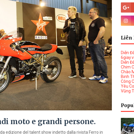
Liên 
Diễn Đ
6giay.
Diễn Đ
Chim 
Chào 
Binh T
Công 
Yêu C
Vũng 
Popu
ndi moto e grandi persone.
da edizione del talent show indetto dalla rivista Ferro in