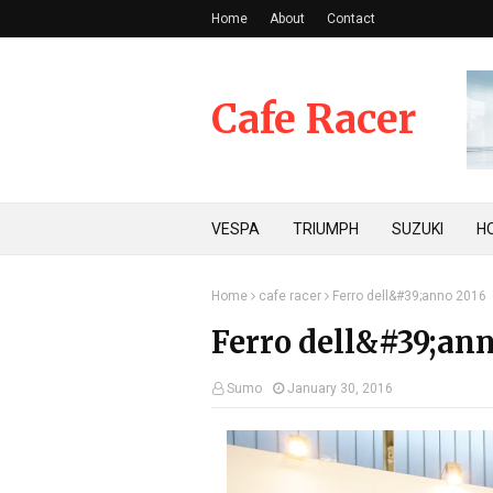
Home
About
Contact
Cafe Racer
VESPA
TRIUMPH
SUZUKI
H
Home
cafe racer
Ferro dell&#39;anno 2016
Ferro dell&#39;ann
Sumo
January 30, 2016