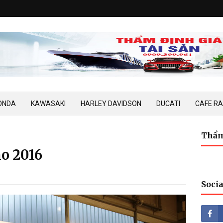
ONDA
KAWASAKI
HARLEY DAVIDSON
DUCATI
CAFE R
Thẩm
o 2016
Socia