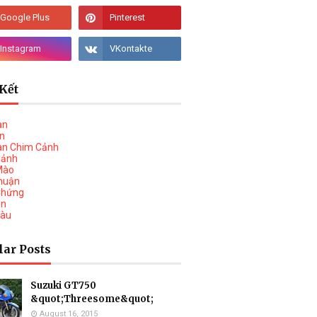
Kết
àn
vn
àn Chim Cảnh
Cảnh
Mào
huận
Chứng
on
Tàu
lar Posts
Suzuki GT750
&quot;Threesome&quot;
August 16, 2015