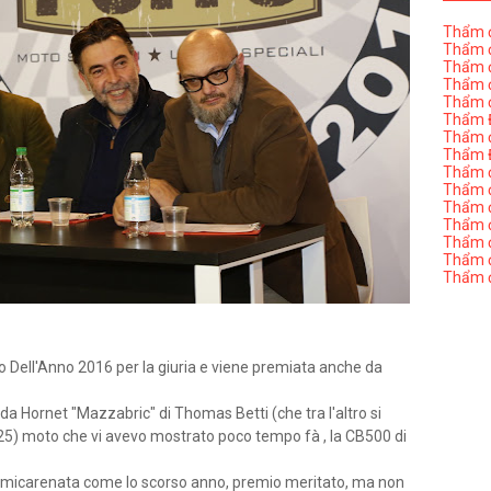
Thẩm đ
Thẩm đ
Thẩm đ
Thẩm đ
Thẩm đ
Thẩm Đ
Thẩm đ
Thẩm Đ
Thẩm đị
Thẩm đị
Thẩm đ
Thẩm đ
Thẩm đ
Thẩm đị
Thẩm đ
rro Dell'Anno 2016 per la giuria e viene premiata anche da
da Hornet "Mazzabric" di Thomas Betti (che tra l'altro si
5) moto che vi avevo mostrato poco tempo fà , la CB500 di
emicarenata come lo scorso anno, premio meritato, ma non