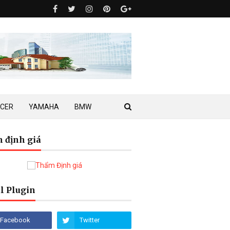
ACER
YAMAHA
BMW
 định giá
l Plugin