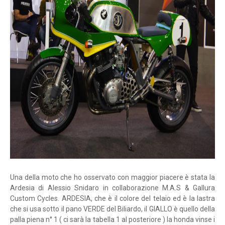
Una della moto che ho osservato con maggior piacere è stata la
Ardesia di Alessio Snidaro in collaborazione M.A.S & Gallura
Custom Cycles. ARDESIA, che è il colore del telaio ed è la lastra
che si usa sotto il pano VERDE del Biliardo, il GIALLO è quello della
palla piena n° 1 ( ci sarà la tabella 1 al posteriore ) la honda vinse i