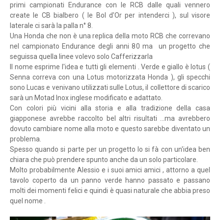
primi campionati Endurance con le RCB dalle quali vennero
create le CB bialbero ( le Bol d'Or per intenderci ), sul visore
laterale ci sarà la palla n° 8.
Una Honda che non è una replica della moto RCB che correvano
nel campionato Endurance degli anni 80 ma un progetto che
seguissa quella linee volevo solo Cafferizzarla
Il nome esprime l'idea e tutti gli elementi . Verde e giallo è lotus (
Senna correva con una Lotus motorizzata Honda ), gli specchi
sono Lucas e venivano utilizzati sulle Lotus, il collettore di scarico
sarà un Motad Inox inglese modificato e adattato.
Con colori più vicini alla storia e alla tradizione della casa
giapponese avrebbe raccolto bel altri risultati ...ma avrebbero
dovuto cambiare nome alla moto e questo sarebbe diventato un
problema.
Spesso quando si parte per un progetto lo si fà con un'idea ben
chiara che può prendere spunto anche da un solo particolare.
Molto probabilmente Alessio e i suoi amici amici , attorno a quel
tavolo coperto da un panno verde hanno passato e passano
molti dei momenti felici e quindi è quasi naturale che abbia preso
quel nome .