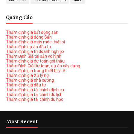
cafe racer
cafe-racer-viet-nam
video
Quảng Cáo
Thẩm định giá bất động sản
Thẩm định giá động Sản
Thẩm định giá máy móc thiết bị
Thẩm định dự án đầu tư
Thẩm định giá tri doanh nghiệp
Thẩm Định Giá tài sản vô hình
Thẩm định giá dự toán gói thầu
Thẩm Định Giá Dự toán, dự án xây dựng
Thẩm định giá trang thiết bị y tế
Thẩm định giá Xử lý nợ
Thẩm định giá nhà xưởng
Thẩm định giá đầu tư
Thẩm định giá tài chính định cư
Thẩm định giá tài chính du lịch
Thẩm định giá tài chính du học
Most Recent