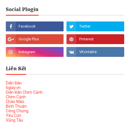
Social Plugin
Liên Kết
Diễn Đàn
6giay.vn
Diễn Đàn Chim Cảnh
Chim Cảnh
Chào Mào
Binh Thuận
Công Chứng
Yêu Con
Vũng Tàu