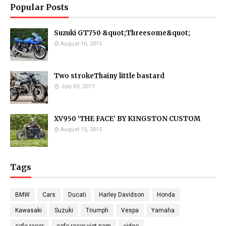
Popular Posts
Suzuki GT750 &quot;Threesome&quot;
August 16, 2015
Two strokeThainy little bastard
July 09, 2017
XV950 ‘THE FACE’ BY KINGSTON CUSTOM
August 15, 2015
Tags
BMW
Cars
Ducati
Harley Davidson
Honda
Kawasaki
Suzuki
Triumph
Vespa
Yamaha