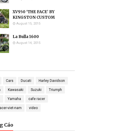
XV950 ‘THE FACE’ BY
KINGSTON CUSTOM
August 15, 2015
La Bulla 1600
August 14, 2015
Cars
Ducati
Harley Davidson
a
Kawasaki
Suzuki
Triumph
a
Yamaha
cafe racer
racer-viet-nam
video
g Cáo