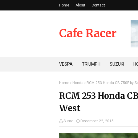
Home
About
Contact
Cafe Racer
VESPA
TRIUMPH
SUZUKI
H
Home
Honda
RCM 253 Honda CB 750F by S
RCM 253 Honda CB
West
Sumo
December 22, 2015