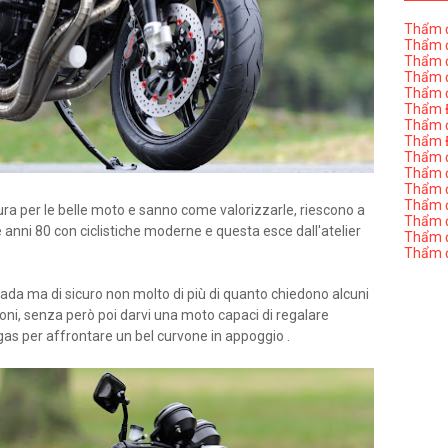
Thẩm đ
Thẩm đ
Thẩm đ
Thẩm đ
Thẩm đ
Thẩm Đ
Thẩm đ
Thẩm Đ
Thẩm đị
Thẩm đị
Thẩm đ
Thẩm đ
ra per le belle moto e sanno come valorizzarle, riescono a
Thẩm đ
 anni 80 con ciclistiche moderne e questa esce dall'atelier
Thẩm đị
Thẩm đ
ada ma di sicuro non molto di più di quanto chiedono alcuni
ioni, senza però poi darvi una moto capaci di regalare
as per affrontare un bel curvone in appoggio .