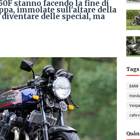
0F stanno facendo la fine di
pa, immolate sull'altare della
 diventare delle special, ma
Tags
BMW
Hond
Vesp
cafe-
Quản