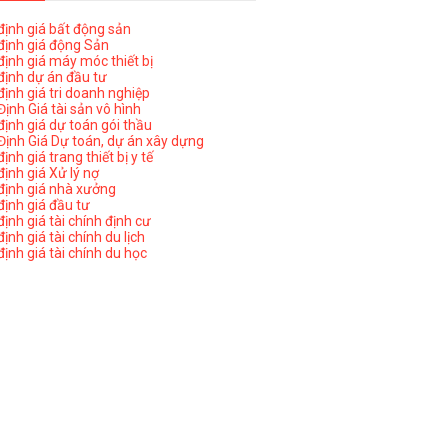
ịnh giá bất động sản
ịnh giá động Sản
ịnh giá máy móc thiết bị
ịnh dự án đầu tư
ịnh giá tri doanh nghiệp
ịnh Giá tài sản vô hình
ịnh giá dự toán gói thầu
ịnh Giá Dự toán, dự án xây dựng
nh giá trang thiết bị y tế
nh giá Xử lý nợ
ịnh giá nhà xưởng
ịnh giá đầu tư
ịnh giá tài chính định cư
nh giá tài chính du lịch
ịnh giá tài chính du học