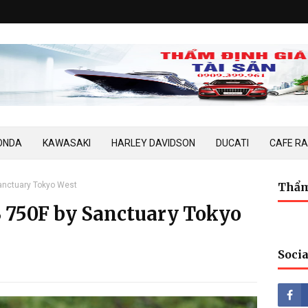
ONDA
KAWASAKI
HARLEY DAVIDSON
DUCATI
CAFE R
anctuary Tokyo West
Thẩm
 750F by Sanctuary Tokyo
Socia