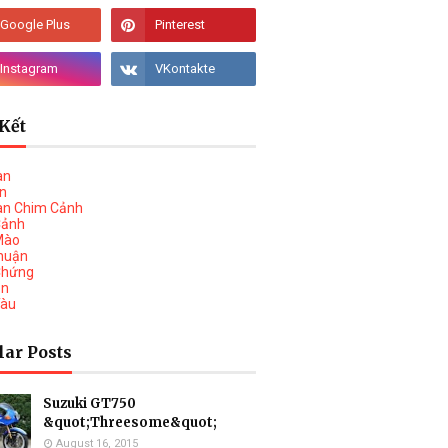
Kết
àn
vn
àn Chim Cảnh
Cảnh
Mào
huận
Chứng
on
Tàu
lar Posts
Suzuki GT750
&quot;Threesome&quot;
August 16, 2015