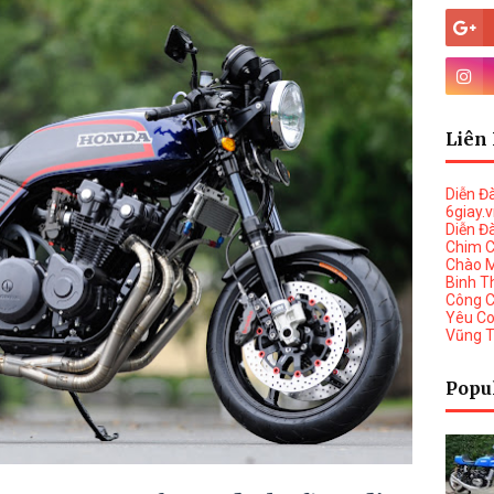
Liên 
Diễn Đ
6giay.
Diễn Đ
Chim 
Chào 
Binh T
Công 
Yêu C
Vũng 
Popu