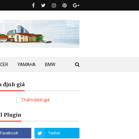
ACER
YAMAHA
BMW
 định giá
l Plugin