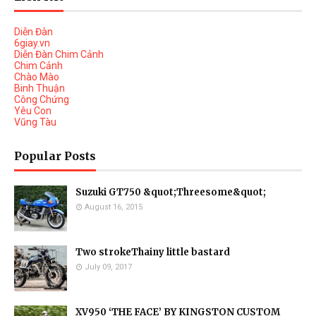
Diễn Đàn
6giay.vn
Diễn Đàn Chim Cảnh
Chim Cảnh
Chào Mào
Binh Thuận
Công Chứng
Yêu Con
Vũng Tàu
Popular Posts
Suzuki GT750 &quot;Threesome&quot;
August 16, 2015
Two strokeThainy little bastard
July 09, 2017
XV950 ‘THE FACE’ BY KINGSTON CUSTOM