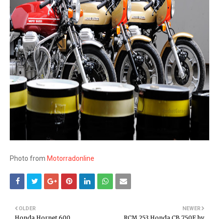
Photo from
Motorradonline
OLDER
NEWER
Honda Hornet 600
RCM 253 Honda CB 750F by