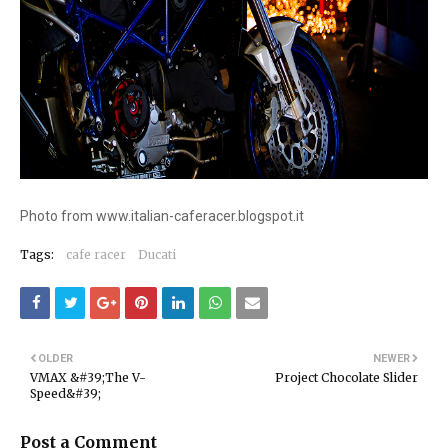
Photo from www.italian-caferacer.blogspot.it
Tags:
cafe racer
Ducati
OLDER
NEWER
VMAX &#39;The V-
Project Chocolate Slider
Speed&#39;
Post a Comment