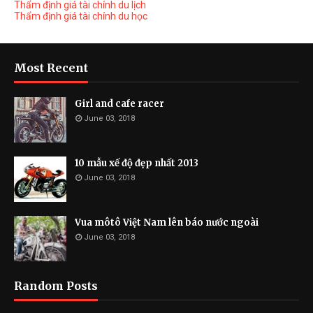
Thẩm định giá tài chính du lịch
Thẩm định giá tài chính du học
Most Recent
Girl and cafe racer
June 03, 2018
10 mẫu xế độ đẹp nhất 2013
June 03, 2018
Vua môtô Việt Nam lên báo nước ngoài
June 03, 2018
Random Posts