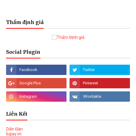
Thẩm định giá
Social Plugin
Liên Kết
Diễn Đàn
6giay.vn