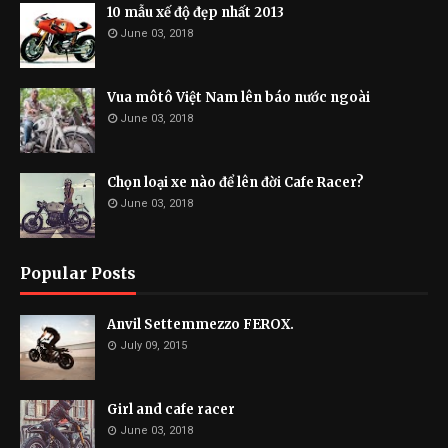
10 mẫu xế độ đẹp nhất 2013
June 03, 2018
Vua môtô Việt Nam lên báo nước ngoài
June 03, 2018
Chọn loại xe nào để lên đời Cafe Racer?
June 03, 2018
Popular Posts
Anvil Settemmezzo FEROX.
July 09, 2015
Girl and cafe racer
June 03, 2018