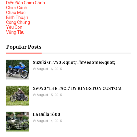
Diễn Đàn Chim Cảnh
Chim Cảnh
Chào Mào
Binh Thuận
Công Chứng
Yêu Con
Vũng Tàu
Popular Posts
Suzuki GT750 &quot;Threesome&quot;
August 16, 2015
XV950 ‘THE FACE’ BY KINGSTON CUSTOM
August 15, 2015
La Bulla 1600
August 14, 2015