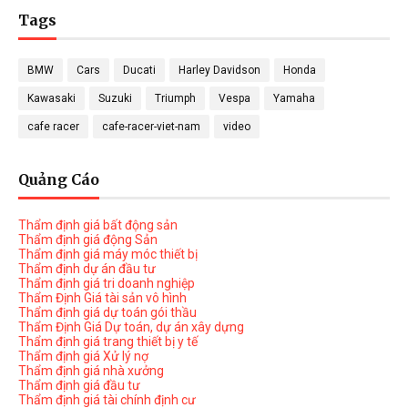
Tags
BMW
Cars
Ducati
Harley Davidson
Honda
Kawasaki
Suzuki
Triumph
Vespa
Yamaha
cafe racer
cafe-racer-viet-nam
video
Quảng Cáo
Thẩm định giá bất động sản
Thẩm định giá động Sản
Thẩm định giá máy móc thiết bị
Thẩm định dự án đầu tư
Thẩm định giá tri doanh nghiệp
Thẩm Định Giá tài sản vô hình
Thẩm định giá dự toán gói thầu
Thẩm Định Giá Dự toán, dự án xây dựng
Thẩm định giá trang thiết bị y tế
Thẩm định giá Xử lý nợ
Thẩm định giá nhà xưởng
Thẩm định giá đầu tư
Thẩm định giá tài chính định cư