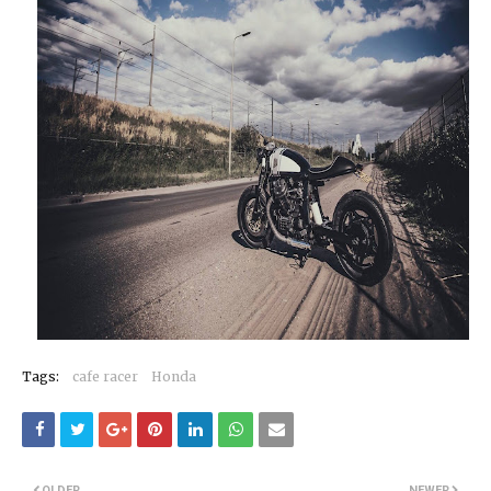
Tags:
cafe racer
Honda
OLDER
NEWER