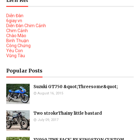
Liên Kết
Diễn Đàn
6giay.vn
Diễn Đàn Chim Cảnh
Chim Cảnh
Chào Mào
Binh Thuận
Công Chứng
Yêu Con
Vũng Tàu
Popular Posts
Suzuki GT750 &quot;Threesome&quot;
August 16, 2015
Two strokeThainy little bastard
July 09, 2017
XV950 ‘THE FACE’ BY KINGSTON CUSTOM