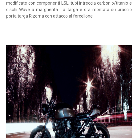
modificate con componenti LSL, tubi intreccia carbonio/titanio e
dischi Wave a margherita. La targa è ora montata su braccio
porta targa Rizoma con attacco al forcellone...