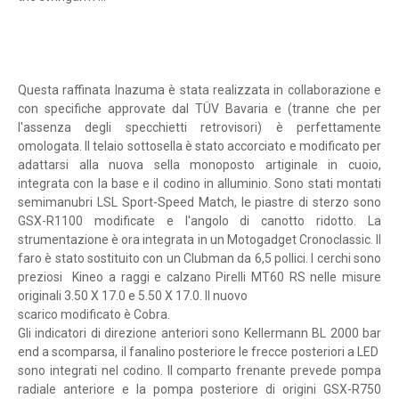
Questa raffinata Inazuma è stata realizzata in collaborazione e
con specifiche approvate dal TÜV Bavaria e (tranne che per
l'assenza degli specchietti retrovisori) è perfettamente
omologata. Il telaio sottosella è stato accorciato e modificato per
adattarsi alla nuova sella monoposto artiginale in cuoio,
integrata con la base e il codino in alluminio. Sono stati montati
semimanubri LSL Sport-Speed ​​Match, le piastre di sterzo sono
GSX-R1100 modificate e l'angolo di canotto ridotto. La
strumentazione è ora integrata in un Motogadget Cronoclassic. Il
faro è stato sostituito con un Clubman da 6,5 pollici. I cerchi sono
preziosi Kineo a raggi e calzano Pirelli MT60 RS nelle misure
originali 3.50 X 17.0 e 5.50 X 17.0. Il nuovo
scarico modificato è Cobra.
Gli indicatori di direzione anteriori sono Kellermann BL 2000 bar
end a scomparsa, il fanalino posteriore le frecce posteriori a LED
sono integrati nel codino. Il comparto frenante prevede pompa
radiale anteriore e la pompa posteriore di origini GSX-R750