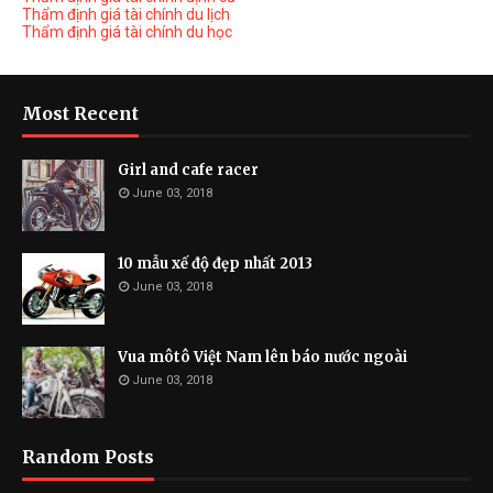
Thẩm định giá tài chính du lịch
Thẩm định giá tài chính du học
Most Recent
Girl and cafe racer
June 03, 2018
10 mẫu xế độ đẹp nhất 2013
June 03, 2018
Vua môtô Việt Nam lên báo nước ngoài
June 03, 2018
Random Posts