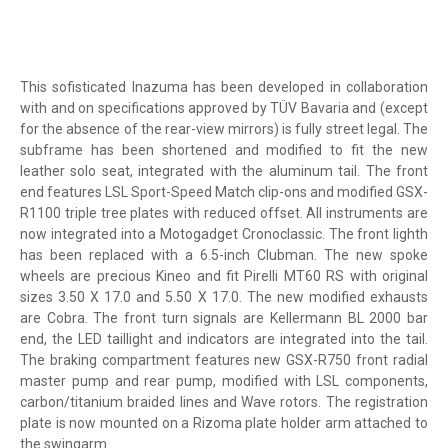
This sofisticated Inazuma has been developed in collaboration
with and on specifications approved by TÜV Bavaria and (except
for the absence of the rear-view mirrors) is fully street legal. The
subframe has been shortened and modified to fit the new
leather solo seat, integrated with the aluminum tail. The front
end features LSL Sport-Speed ​​Match clip-ons and modified GSX-
R1100 triple tree plates with reduced offset. All instruments are
now integrated into a Motogadget Cronoclassic. The front lighth
has been replaced with a 6.5-inch Clubman. The new spoke
wheels are precious Kineo and fit Pirelli MT60 RS with original
sizes 3.50 X 17.0 and 5.50 X 17.0. The new modified exhausts
are Cobra. The front turn signals are Kellermann BL 2000 bar
end, the LED taillight and indicators are integrated into the tail.
The braking compartment features new GSX-R750 front radial
master pump and rear pump, modified with LSL components,
carbon/titanium braided lines and Wave rotors. The registration
plate is now mounted on a Rizoma plate holder arm attached to
the swingarm ...