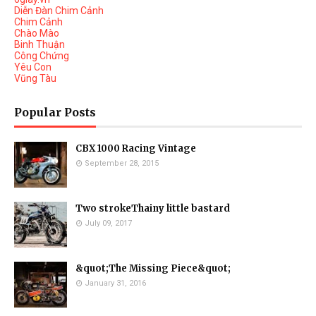
Diễn Đàn Chim Cảnh
Chim Cảnh
Chào Mào
Binh Thuận
Công Chứng
Yêu Con
Vũng Tàu
Popular Posts
CBX 1000 Racing Vintage
September 28, 2015
Two strokeThainy little bastard
July 09, 2017
&quot;The Missing Piece&quot;
January 31, 2016