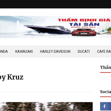
ONDA
KAWASAKI
HARLEY DAVIDSON
DUCATI
CAFE R
Thẩm
by Kruz
Socia