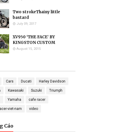
Two strokeThainy little
bastard
July 09, 2017
XV950 ‘THE FACE’ BY
KINGSTON CUSTOM
August 15, 2015
Cars
Ducati
Harley Davidson
a
Kawasaki
Suzuki
Triumph
a
Yamaha
cafe racer
racer-viet-nam
video
g Cáo