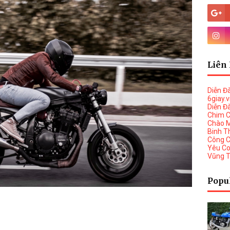
Liên 
Diễn Đ
6giay.
Diễn Đ
Chim 
Chào 
Binh T
Công 
Yêu C
Vũng 
Popu