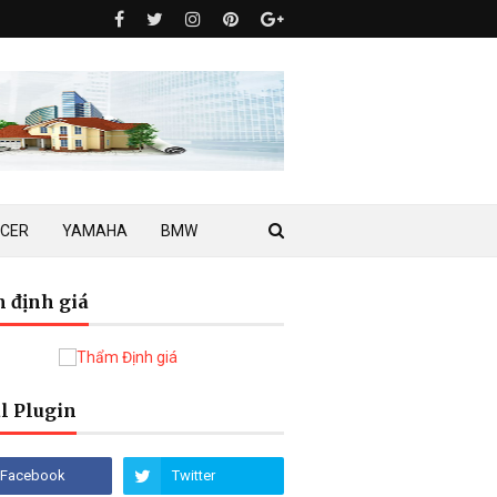
ACER
YAMAHA
BMW
 định giá
l Plugin