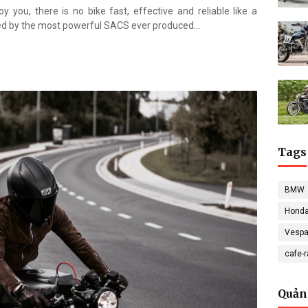
 you, there is no bike fast, effective and reliable like a
d by the most powerful SACS ever produced...
Tags
BMW
Hond
Vesp
cafe-
Quản