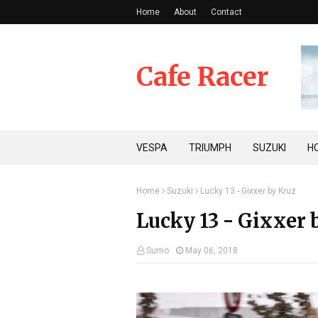
Home
About
Contact
Cafe Racer
VESPA
TRIUMPH
SUZUKI
H
Home
Suzuki
Lucky 13 - Gixxer by Kruz
Lucky 13 - Gixxer 
Sumo
May 06, 2018