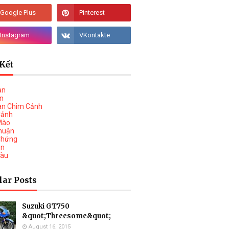
Kết
àn
vn
àn Chim Cảnh
Cảnh
Mào
huận
Chứng
on
Tàu
lar Posts
Suzuki GT750
&quot;Threesome&quot;
August 16, 2015