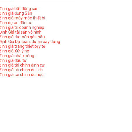
ịnh giá bất động sản
ịnh giá động Sản
ịnh giá máy móc thiết bị
ịnh dự án đầu tư
ịnh giá tri doanh nghiệp
ịnh Giá tài sản vô hình
ịnh giá dự toán gói thầu
ịnh Giá Dự toán, dự án xây dựng
nh giá trang thiết bị y tế
nh giá Xử lý nợ
ịnh giá nhà xưởng
ịnh giá đầu tư
ịnh giá tài chính định cư
nh giá tài chính du lịch
ịnh giá tài chính du học