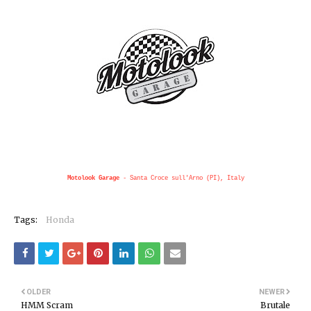
Motolook Garage
- Santa Croce sull'Arno (PI), Italy
Tags:
Honda
OLDER
NEWER
HMM Scram
Brutale