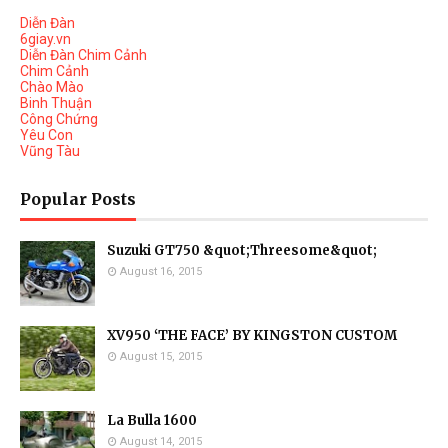
Diễn Đàn
6giay.vn
Diễn Đàn Chim Cảnh
Chim Cảnh
Chào Mào
Binh Thuận
Công Chứng
Yêu Con
Vũng Tàu
Popular Posts
Suzuki GT750 &quot;Threesome&quot;
August 16, 2015
XV950 ‘THE FACE’ BY KINGSTON CUSTOM
August 15, 2015
La Bulla 1600
August 14, 2015