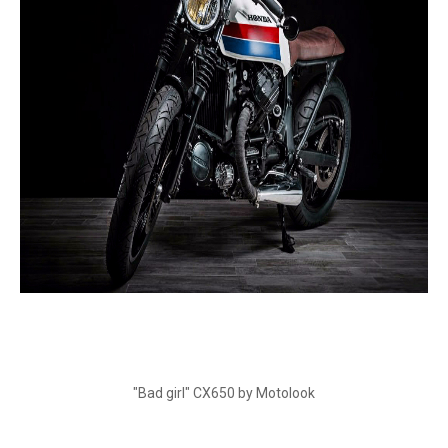
"Bad girl" CX650 by Motolook