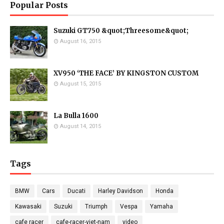
Popular Posts
Suzuki GT750 &quot;Threesome&quot;
August 16, 2015
XV950 ‘THE FACE’ BY KINGSTON CUSTOM
August 15, 2015
La Bulla 1600
August 14, 2015
Tags
BMW
Cars
Ducati
Harley Davidson
Honda
Kawasaki
Suzuki
Triumph
Vespa
Yamaha
cafe racer
cafe-racer-viet-nam
video