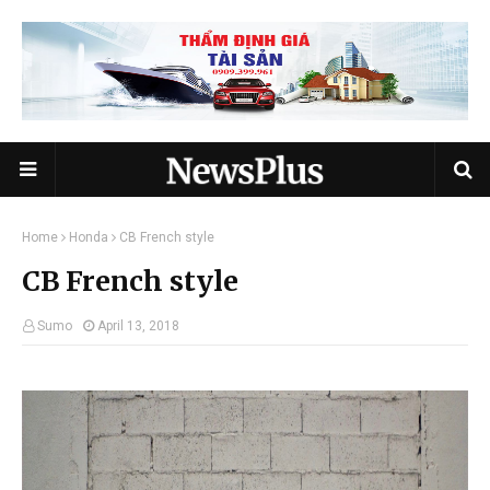
Home
Honda
CB French style
CB French style
Sumo
April 13, 2018