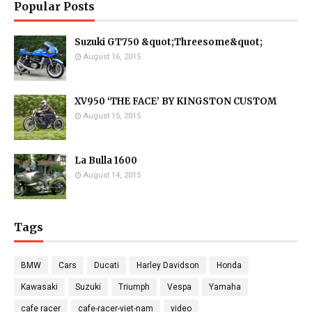
Popular Posts
Suzuki GT750 &quot;Threesome&quot;
August 16, 2015
XV950 ‘THE FACE’ BY KINGSTON CUSTOM
August 15, 2015
La Bulla 1600
August 14, 2015
Tags
BMW
Cars
Ducati
Harley Davidson
Honda
Kawasaki
Suzuki
Triumph
Vespa
Yamaha
cafe racer
cafe-racer-viet-nam
video