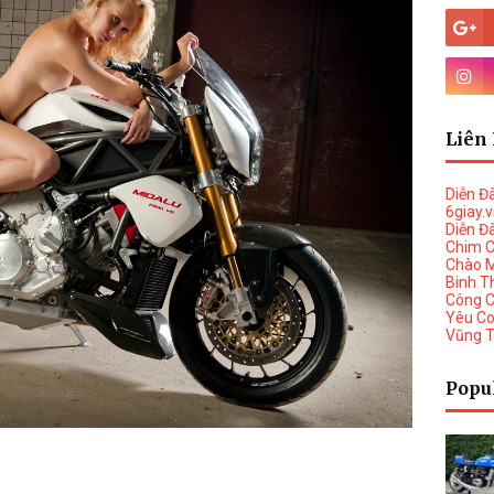
Liên 
Diễn Đ
6giay.
Diễn Đ
Chim 
Chào 
Binh T
Công 
Yêu C
Vũng 
Popu