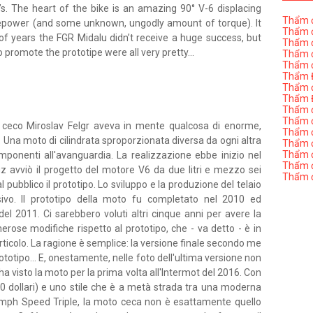
s. The heart of the bike is an amazing 90° V-6 displacing
Thẩm đ
sepower (and some unknown, ungodly amount of torque). It
Thẩm đ
e of years the FGR Midalu didn’t receive a huge success, but
Thẩm đ
 promote the prototipe were all very pretty...
Thẩm đ
Thẩm đ
Thẩm Đ
Thẩm đ
Thẩm Đ
Thẩm đị
Thẩm đị
er ceco Miroslav Felgr aveva in mente qualcosa di enorme,
Thẩm đ
Una moto di cilindrata sproporzionata diversa da ogni altra
Thẩm đ
Thẩm đ
ponenti all'avanguardia. La realizzazione ebbe inizio nel
Thẩm đị
uz avviò il progetto del motore V6 da due litri e mezzo sei
Thẩm đ
l pubblico il prototipo. Lo sviluppo e la produzione del telaio
sivo. Il prototipo della moto fu completato nel 2010 ed
el 2011. Ci sarebbero voluti altri cinque anni per avere la
rose modifiche rispetto al prototipo, che - va detto - è in
rticolo. La ragione è semplice: la versione finale secondo me
rototipo... E, onestamente, nelle foto dell'ultima versione non
ha visto la moto per la prima volta all'Intermot del 2016. Con
0 dollari) e uno stile che è a metà strada tra una moderna
umph Speed Triple, la moto ceca non è esattamente quello