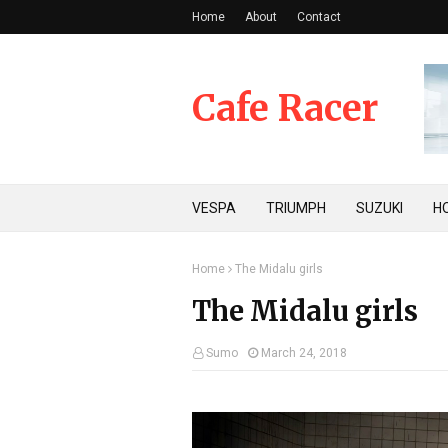
Home
About
Contact
Cafe Racer
VESPA
TRIUMPH
SUZUKI
H
Home
The Midalu girls
The Midalu girls
Sumo
March 24, 2018