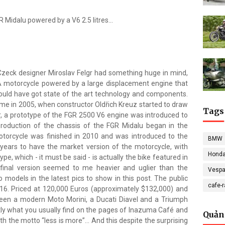
R Midalu powered by a V6 2.5 litres...
e Czeck designer Miroslav Felgr had something huge in mind,
A motorcycle powered by a large displacement engine that
uld have got state of the art technology and components.
e in 2005, when constructor Oldřich Kreuz started to draw
Tags
er, a prototype of the FGR 2500 V6 engine was introduced to
roduction of the chassis of the FGR Midalu began in the
otorcycle was finished in 2010 and was introduced to the
BMW
ve years to have the market version of the motorcycle, with
Hond
, which - it must be said - is actually the bike featured in
e final version seemed to me heavier and uglier than the
Vesp
 models in the latest pics to show in this post. The public
cafe-
016. Priced at 120,000 Euros (approximately $132,000) and
ween a modern Moto Morini, a Ducati Diavel and a Triumph
ctly what you usually find on the pages of Inazuma Café and
Quản
with the motto “less is more”… And this despite the surprising