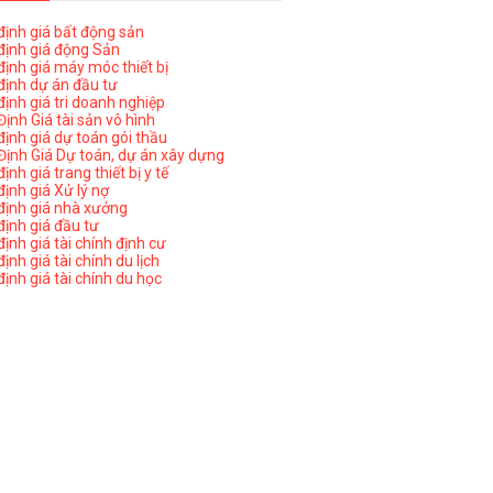
ịnh giá bất động sản
ịnh giá động Sản
ịnh giá máy móc thiết bị
ịnh dự án đầu tư
ịnh giá tri doanh nghiệp
ịnh Giá tài sản vô hình
ịnh giá dự toán gói thầu
ịnh Giá Dự toán, dự án xây dựng
nh giá trang thiết bị y tế
nh giá Xử lý nợ
ịnh giá nhà xưởng
ịnh giá đầu tư
ịnh giá tài chính định cư
nh giá tài chính du lịch
ịnh giá tài chính du học