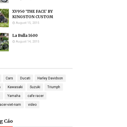
XV950 ‘THE FACE’ BY
KINGSTON CUSTOM
August 15, 2015
La Bulla 1600
August 14, 2015
Cars
Ducati
Harley Davidson
a
Kawasaki
Suzuki
Triumph
a
Yamaha
cafe racer
racer-viet-nam
video
g Cáo