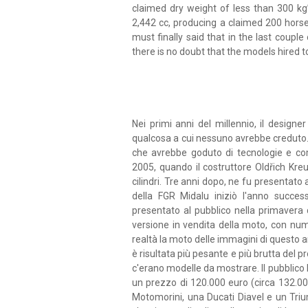
claimed dry weight of less than 300 kg’
2,442 cc, producing a claimed 200 hor
must finally said that in the last coupl
there is no doubt that the models hired to
Nei primi anni del millennio, il design
qualcosa a cui nessuno avrebbe creduto. 
che avrebbe goduto di tecnologie e com
2005, quando il costruttore Oldřich Kre
cilindri. Tre anni dopo, ne fu presentato a
della FGR Midalu iniziò l'anno succes
presentato al pubblico nella primavera d
versione in vendita della moto, con nume
realtà la moto delle immagini di questo a
è risultata più pesante e più brutta del p
c'erano modelle da mostrare. Il pubblico 
un prezzo di 120.000 euro (circa 132.00
Motomorini, una Ducati Diavel e un Tri