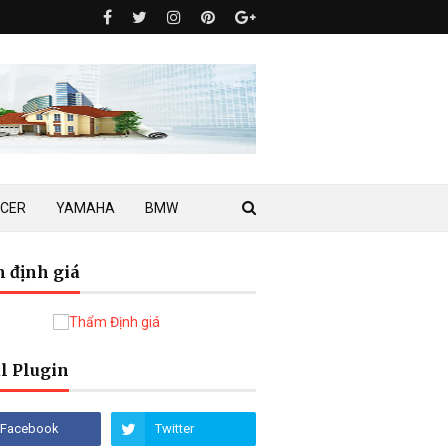
ACER
YAMAHA
BMW
 định giá
l Plugin