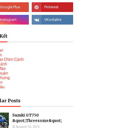
Kết
àn
vn
àn Chim Cảnh
Cảnh
Mào
huận
Chứng
on
Tàu
lar Posts
Suzuki GT750
&quot;Threesome&quot;
August 16, 2015