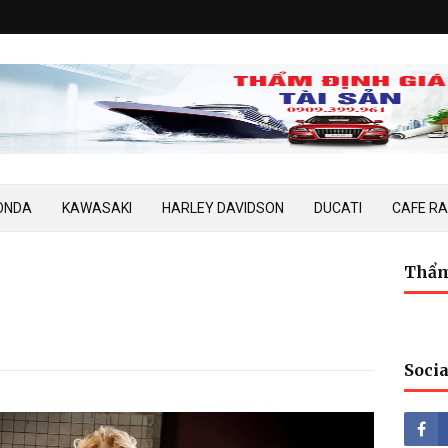
ONDA
KAWASAKI
HARLEY DAVIDSON
DUCATI
CAFE R
Thẩm
Socia