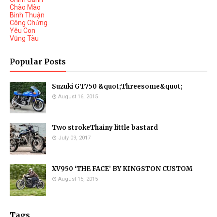
Chào Mào
Binh Thuận
Công Chứng
Yêu Con
Vũng Tàu
Popular Posts
Suzuki GT750 &quot;Threesome&quot;
August 16, 2015
Two strokeThainy little bastard
July 09, 2017
XV950 ‘THE FACE’ BY KINGSTON CUSTOM
August 15, 2015
Tags