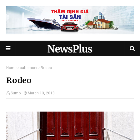
Home
cafe racer
Rodeo
Rodeo
Sumo
March 13, 2018