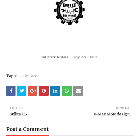
Bulleteer Customs
- Bangalore, India
Tags:
cafe racer
OLDER
NEWER
Bullita CB
V-Max Motodesign
Post a Comment