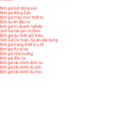
ịnh giá bất động sản
ịnh giá động Sản
ịnh giá máy móc thiết bị
ịnh dự án đầu tư
ịnh giá tri doanh nghiệp
ịnh Giá tài sản vô hình
ịnh giá dự toán gói thầu
ịnh Giá Dự toán, dự án xây dựng
nh giá trang thiết bị y tế
nh giá Xử lý nợ
ịnh giá nhà xưởng
ịnh giá đầu tư
ịnh giá tài chính định cư
nh giá tài chính du lịch
ịnh giá tài chính du học