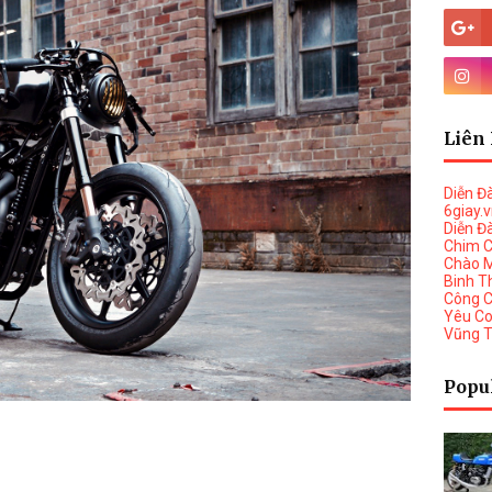
Liên 
Diễn Đ
6giay.
Diễn Đ
Chim 
Chào 
Binh T
Công 
Yêu C
Vũng 
Popu