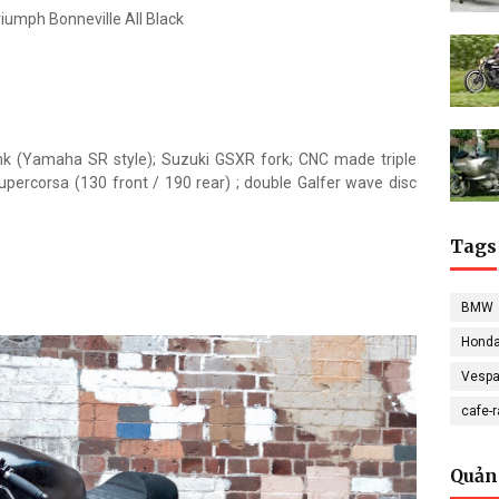
iumph Bonneville All Black
nk (Yamaha SR style); Suzuki GSXR fork; CNC made triple
ercorsa (130 front / 190 rear) ; double Galfer wave disc
Tags
BMW
Hond
Vesp
cafe-
Quản