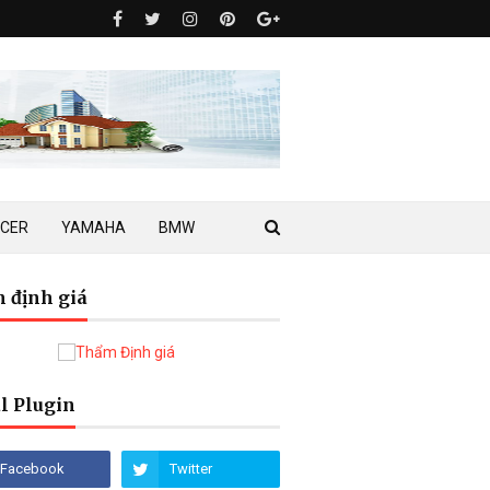
ACER
YAMAHA
BMW
 định giá
l Plugin