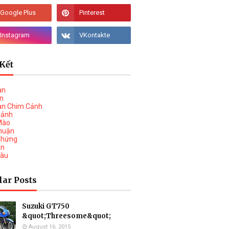
Kết
àn
vn
àn Chim Cảnh
Cảnh
Mào
huận
Chứng
on
Tàu
lar Posts
Suzuki GT750
&quot;Threesome&quot;
August 16, 2015