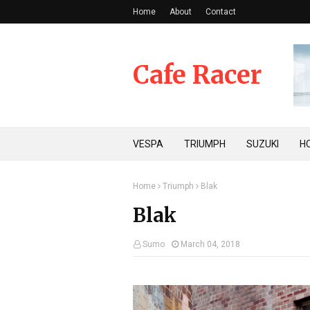
Home
About
Contact
Cafe Racer
VESPA
TRIUMPH
SUZUKI
H
Home
Triumph
Blak
Blak
Sumo
March 04, 2018