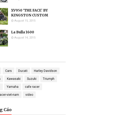
XV950 ‘THE FACE’ BY
KINGSTON CUSTOM
August 15, 2015
La Bulla 1600
August 14, 2015
Cars
Ducati
Harley Davidson
a
Kawasaki
Suzuki
Triumph
a
Yamaha
cafe racer
racer-viet-nam
video
g Cáo