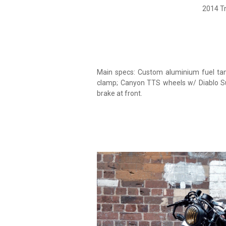
2014 Tr
Main specs: Custom aluminium fuel ta
clamp; Canyon TTS wheels w/ Diablo Sup
brake at front.