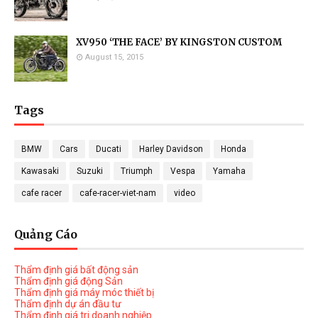
XV950 ‘THE FACE’ BY KINGSTON CUSTOM
August 15, 2015
Tags
BMW
Cars
Ducati
Harley Davidson
Honda
Kawasaki
Suzuki
Triumph
Vespa
Yamaha
cafe racer
cafe-racer-viet-nam
video
Quảng Cáo
Thẩm định giá bất động sản
Thẩm định giá động Sản
Thẩm định giá máy móc thiết bị
Thẩm định dự án đầu tư
Thẩm định giá tri doanh nghiệp