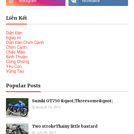
Liên Kết
Diễn Đàn
6giay.vn
Diễn Đàn Chim Cảnh
Chim Cảnh
Chào Mào
Binh Thuận
Công Chứng
Yêu Con
Vũng Tàu
Popular Posts
Suzuki GT750 &quot;Threesome&quot;
August 16, 2015
Two strokeThainy little bastard
July 09, 2017