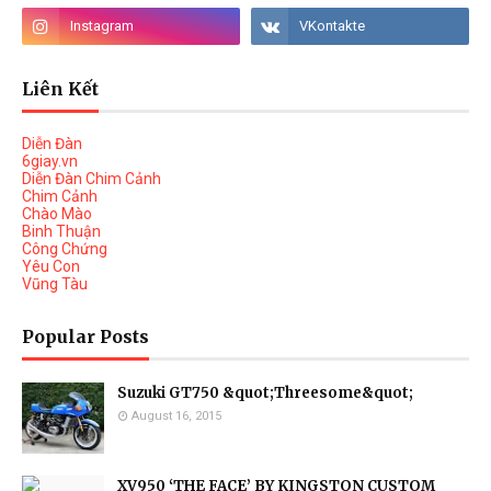
Liên Kết
Diễn Đàn
6giay.vn
Diễn Đàn Chim Cảnh
Chim Cảnh
Chào Mào
Binh Thuận
Công Chứng
Yêu Con
Vũng Tàu
Popular Posts
Suzuki GT750 &quot;Threesome&quot;
August 16, 2015
XV950 ‘THE FACE’ BY KINGSTON CUSTOM