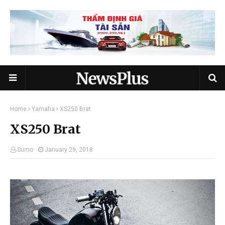
Home
Yamaha
XS250 Brat
XS250 Brat
Sumo
January 29, 2018