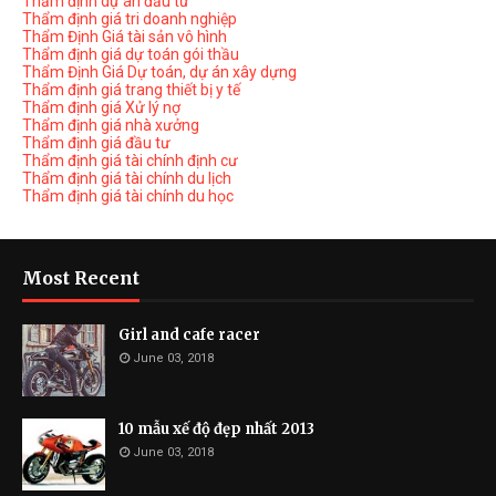
Thẩm định dự án đầu tư
Thẩm định giá tri doanh nghiệp
Thẩm Định Giá tài sản vô hình
Thẩm định giá dự toán gói thầu
Thẩm Định Giá Dự toán, dự án xây dựng
Thẩm định giá trang thiết bị y tế
Thẩm định giá Xử lý nợ
Thẩm định giá nhà xưởng
Thẩm định giá đầu tư
Thẩm định giá tài chính định cư
Thẩm định giá tài chính du lịch
Thẩm định giá tài chính du học
Most Recent
Girl and cafe racer
June 03, 2018
10 mẫu xế độ đẹp nhất 2013
June 03, 2018