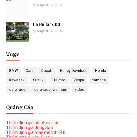
August 15, 2015
La Bulla 1600
August 14, 2015
Tags
BMW
Cars
Ducati
Harley Davidson
Honda
Kawasaki
Suzuki
Triumph
Vespa
Yamaha
cafe racer
cafe-racer-viet-nam
video
Quảng Cáo
Thẩm định giá bất động sản
Thẩm định giá động Sản
Thẩm định giá máy móc thiết bị