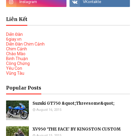
Liên Kết
Diễn Đàn
6giay.vn
Diễn Đàn Chim Cảnh
Chim Cảnh
Chào Mào
Binh Thuận
Công Chứng
Yêu Con
Vũng Tàu
Popular Posts
Suzuki GT750 &quot;Threesome&quot;
August 16, 2015
XV950 ‘THE FACE’ BY KINGSTON CUSTOM
August 15, 2015