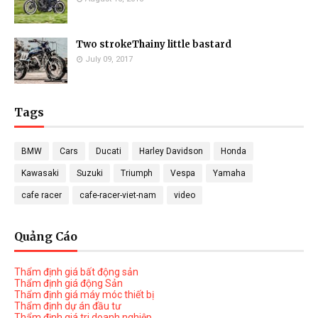
Two strokeThainy little bastard
July 09, 2017
Tags
BMW
Cars
Ducati
Harley Davidson
Honda
Kawasaki
Suzuki
Triumph
Vespa
Yamaha
cafe racer
cafe-racer-viet-nam
video
Quảng Cáo
Thẩm định giá bất động sản
Thẩm định giá động Sản
Thẩm định giá máy móc thiết bị
Thẩm định dự án đầu tư
Thẩm định giá tri doanh nghiệp