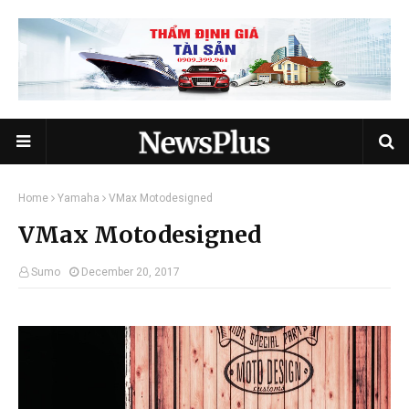
Home
Yamaha
VMax Motodesigned
VMax Motodesigned
Sumo
December 20, 2017