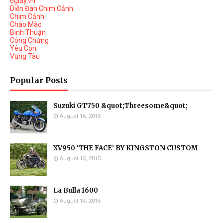
6giay.vn
Diễn Đàn Chim Cảnh
Chim Cảnh
Chào Mào
Binh Thuận
Công Chứng
Yêu Con
Vũng Tàu
Popular Posts
Suzuki GT750 &quot;Threesome&quot;
August 16, 2015
XV950 ‘THE FACE’ BY KINGSTON CUSTOM
August 15, 2015
La Bulla 1600
August 14, 2015