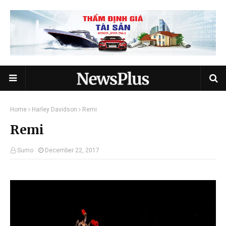
Home
Harley Davidson
Remi
Remi
Sumo
December 22, 2017