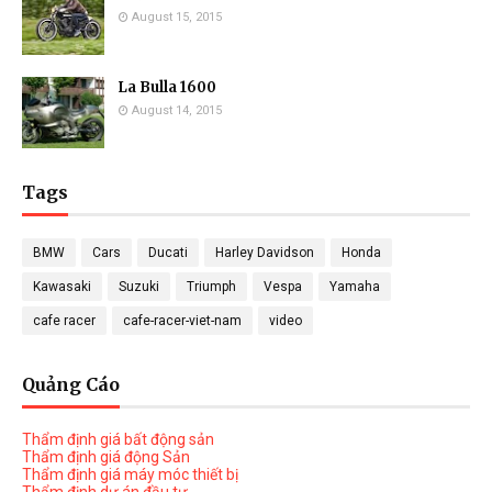
August 15, 2015
La Bulla 1600
August 14, 2015
Tags
BMW
Cars
Ducati
Harley Davidson
Honda
Kawasaki
Suzuki
Triumph
Vespa
Yamaha
cafe racer
cafe-racer-viet-nam
video
Quảng Cáo
Thẩm định giá bất động sản
Thẩm định giá động Sản
Thẩm định giá máy móc thiết bị