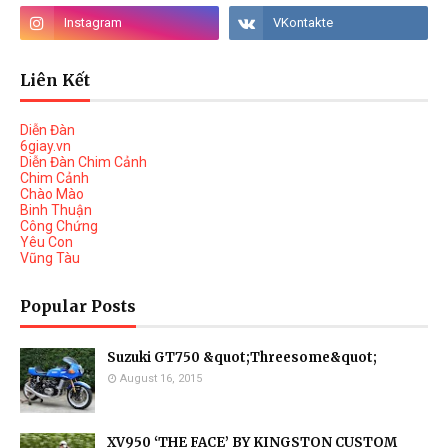
Liên Kết
Diễn Đàn
6giay.vn
Diễn Đàn Chim Cảnh
Chim Cảnh
Chào Mào
Binh Thuận
Công Chứng
Yêu Con
Vũng Tàu
Popular Posts
Suzuki GT750 &quot;Threesome&quot;
August 16, 2015
XV950 ‘THE FACE’ BY KINGSTON CUSTOM