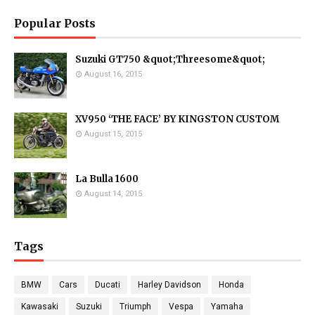
Popular Posts
Suzuki GT750 &quot;Threesome&quot;
August 16, 2015
XV950 ‘THE FACE’ BY KINGSTON CUSTOM
August 15, 2015
La Bulla 1600
August 14, 2015
Tags
BMW
Cars
Ducati
Harley Davidson
Honda
Kawasaki
Suzuki
Triumph
Vespa
Yamaha