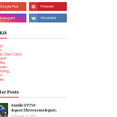
Kết
àn
vn
àn Chim Cảnh
Cảnh
Mào
huận
Chứng
on
Tàu
lar Posts
Suzuki GT750
&quot;Threesome&quot;
August 16, 2015