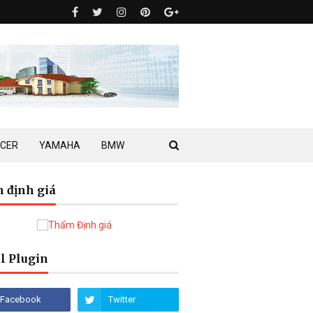
ACER
YAMAHA
BMW
 định giá
l Plugin