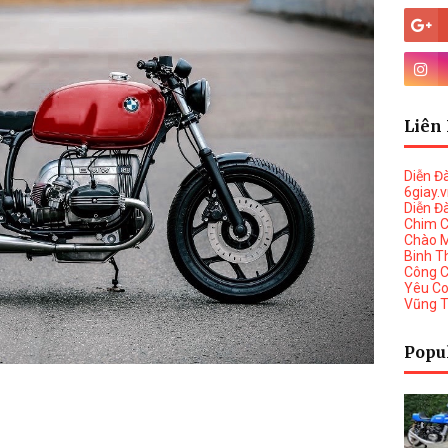
Liên 
Diễn Đ
6giay.
Diễn Đ
Chim 
Chào 
Binh T
Công 
Yêu C
Vũng 
Popu