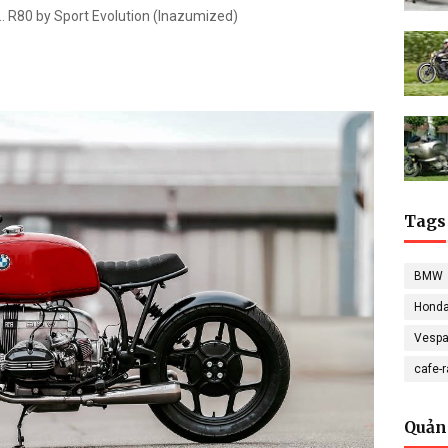
.. R80 by Sport Evolution (Inazumized)
Tags
BMW
Hond
Vesp
cafe-
Quản