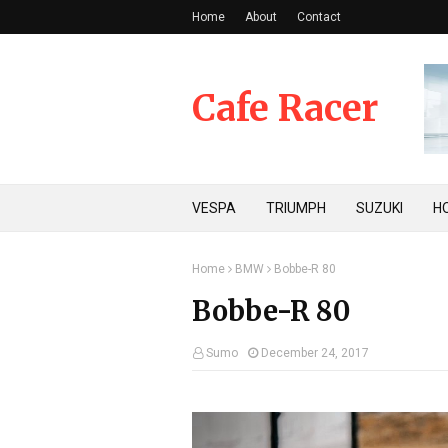
Home
About
Contact
Cafe Racer
VESPA
TRIUMPH
SUZUKI
H
Home
BMW
Bobbe-R 80
Bobbe-R 80
Sumo
December 24, 2017