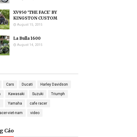
XV950 ‘THE FACE’ BY
KINGSTON CUSTOM
August 15, 2015
La Bulla 1600
August 14, 2015
Cars
Ducati
Harley Davidson
a
Kawasaki
Suzuki
Triumph
a
Yamaha
cafe racer
racer-viet-nam
video
g Cáo