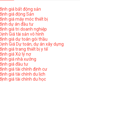
ịnh giá bất động sản
ịnh giá động Sản
ịnh giá máy móc thiết bị
ịnh dự án đầu tư
ịnh giá tri doanh nghiệp
ịnh Giá tài sản vô hình
ịnh giá dự toán gói thầu
ịnh Giá Dự toán, dự án xây dựng
nh giá trang thiết bị y tế
nh giá Xử lý nợ
ịnh giá nhà xưởng
ịnh giá đầu tư
ịnh giá tài chính định cư
nh giá tài chính du lịch
ịnh giá tài chính du học