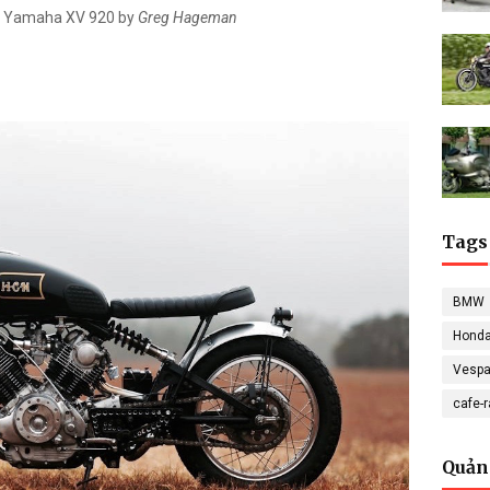
ed Yamaha XV 920 by
Greg Hageman
Tags
BMW
Hond
Vesp
cafe-
Quản