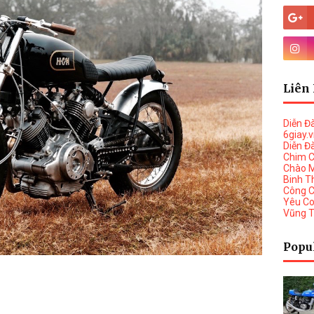
Liên 
Diễn Đ
6giay.
Diễn Đ
Chim 
Chào 
Binh T
Công 
Yêu C
Vũng 
Popu