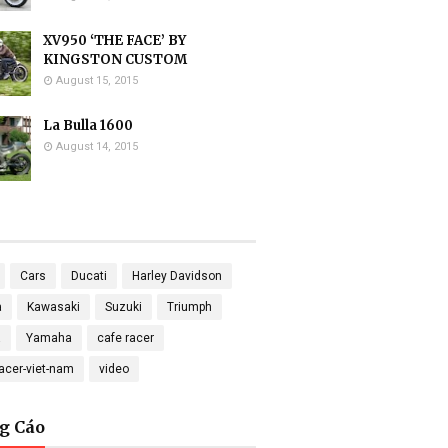
XV950 ‘THE FACE’ BY
KINGSTON CUSTOM
August 15, 2015
La Bulla 1600
August 14, 2015
Cars
Ducati
Harley Davidson
a
Kawasaki
Suzuki
Triumph
a
Yamaha
cafe racer
racer-viet-nam
video
g Cáo