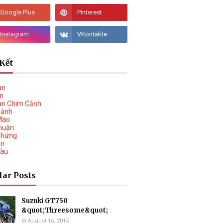
Kết
àn
vn
àn Chim Cảnh
Cảnh
Mào
huận
Chứng
on
Tàu
lar Posts
Suzuki GT750
&quot;Threesome&quot;
August 16, 2015