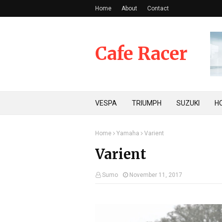
Home
About
Contact
Cafe Racer
VESPA
TRIUMPH
SUZUKI
H
Home
Yamaha
Varient
Varient
Sumo
November 11, 2017