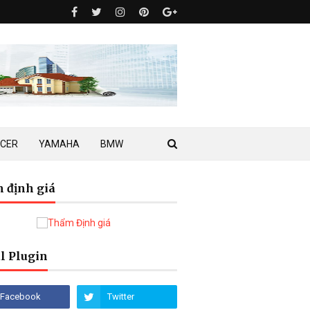
ACER
YAMAHA
BMW
 định giá
l Plugin