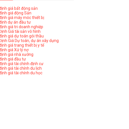
ịnh giá bất động sản
ịnh giá động Sản
ịnh giá máy móc thiết bị
ịnh dự án đầu tư
ịnh giá tri doanh nghiệp
ịnh Giá tài sản vô hình
ịnh giá dự toán gói thầu
ịnh Giá Dự toán, dự án xây dựng
nh giá trang thiết bị y tế
nh giá Xử lý nợ
ịnh giá nhà xưởng
ịnh giá đầu tư
ịnh giá tài chính định cư
nh giá tài chính du lịch
ịnh giá tài chính du học