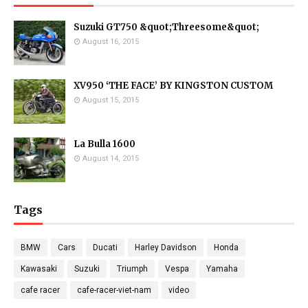
Suzuki GT750 &quot;Threesome&quot;
August 16, 2015
XV950 ‘THE FACE’ BY KINGSTON CUSTOM
August 15, 2015
La Bulla 1600
August 14, 2015
Tags
BMW
Cars
Ducati
Harley Davidson
Honda
Kawasaki
Suzuki
Triumph
Vespa
Yamaha
cafe racer
cafe-racer-viet-nam
video