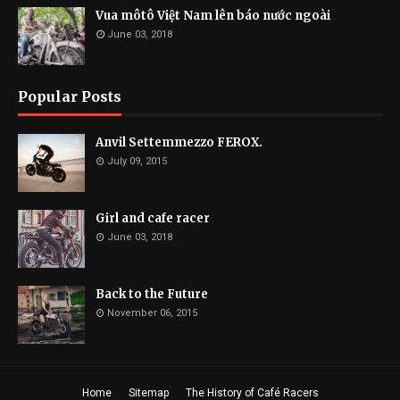
Vua môtô Việt Nam lên báo nước ngoài
June 03, 2018
Popular Posts
Anvil Settemmezzo FEROX.
July 09, 2015
Girl and cafe racer
June 03, 2018
Back to the Future
November 06, 2015
Home
Sitemap
The History of Café Racers