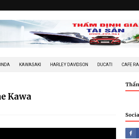
ONDA
KAWASAKI
HARLEY DAVIDSON
DUCATI
CAFE R
Thẩm
he Kawa
Socia