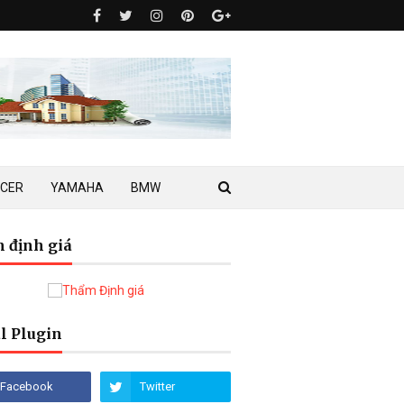
ACER
YAMAHA
BMW
 định giá
l Plugin