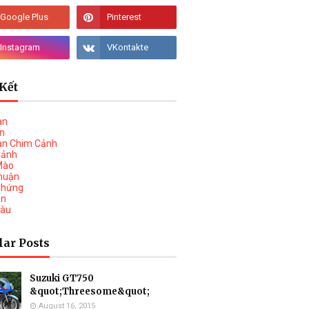
Kết
àn
vn
àn Chim Cảnh
Cảnh
Mào
huận
Chứng
on
Tàu
lar Posts
Suzuki GT750
&quot;Threesome&quot;
August 16, 2015