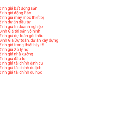
ịnh giá bất động sản
ịnh giá động Sản
ịnh giá máy móc thiết bị
ịnh dự án đầu tư
ịnh giá tri doanh nghiệp
ịnh Giá tài sản vô hình
ịnh giá dự toán gói thầu
ịnh Giá Dự toán, dự án xây dựng
nh giá trang thiết bị y tế
nh giá Xử lý nợ
ịnh giá nhà xưởng
ịnh giá đầu tư
ịnh giá tài chính định cư
nh giá tài chính du lịch
ịnh giá tài chính du học