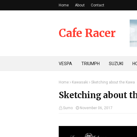
Home
About
Contact
Cafe Racer
VESPA
TRIUMPH
SUZUKI
H
Home
Kawasaki
Sketching about the Kawa
Sketching about t
Sumo
November 06, 2017