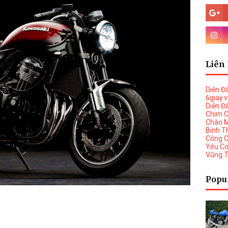
Liên 
Diễn Đ
6giay.
Diễn Đ
Chim 
Chào 
Binh T
Công 
Yêu C
Vũng 
Popu