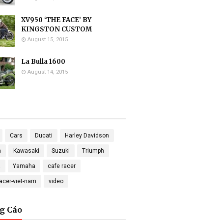
XV950 ‘THE FACE’ BY
KINGSTON CUSTOM
August 15, 2015
La Bulla 1600
August 14, 2015
Cars
Ducati
Harley Davidson
a
Kawasaki
Suzuki
Triumph
a
Yamaha
cafe racer
racer-viet-nam
video
g Cáo