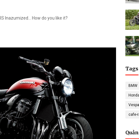
S Inazumized... How do you like it?
Tags
BMW
Hond
Vesp
cafe-
Quản