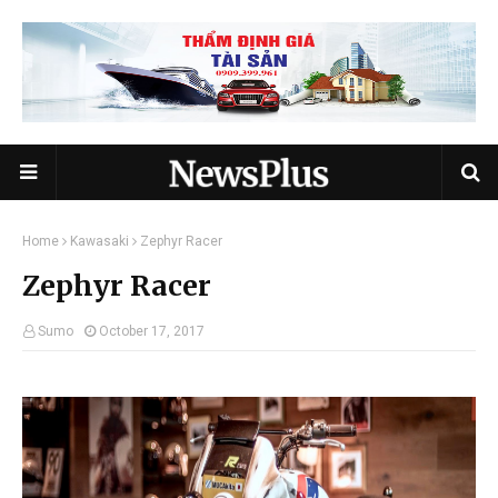
Home
Kawasaki
Zephyr Racer
Zephyr Racer
Sumo
October 17, 2017