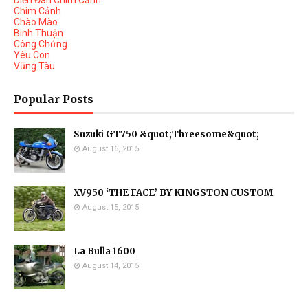
Diễn Đàn Chim Cảnh
Chim Cảnh
Chào Mào
Binh Thuận
Công Chứng
Yêu Con
Vũng Tàu
Popular Posts
Suzuki GT750 &quot;Threesome&quot;
August 16, 2015
XV950 ‘THE FACE’ BY KINGSTON CUSTOM
August 15, 2015
La Bulla 1600
August 14, 2015