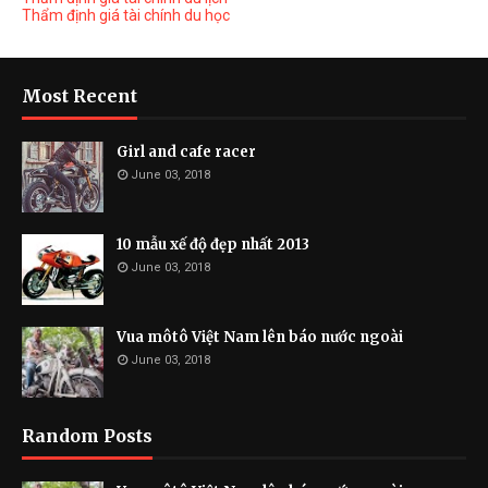
Thẩm định giá tài chính du học
Most Recent
Girl and cafe racer
June 03, 2018
10 mẫu xế độ đẹp nhất 2013
June 03, 2018
Vua môtô Việt Nam lên báo nước ngoài
June 03, 2018
Random Posts