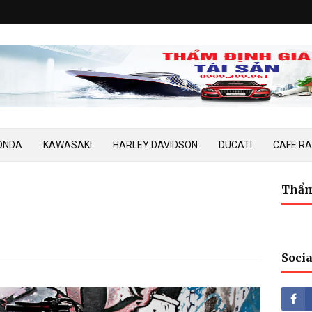
ONDA
KAWASAKI
HARLEY DAVIDSON
DUCATI
CAFE R
Thẩm
Socia