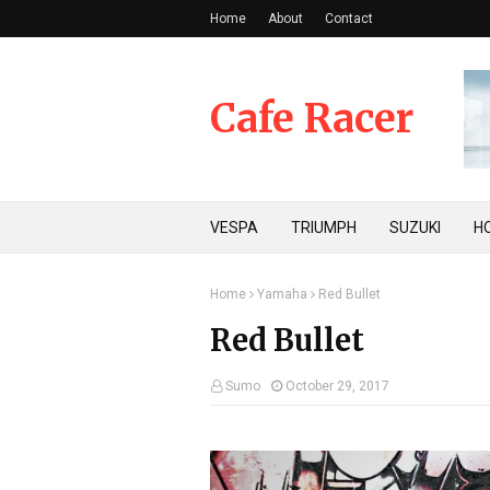
Home
About
Contact
Cafe Racer
VESPA
TRIUMPH
SUZUKI
H
Home
Yamaha
Red Bullet
Red Bullet
Sumo
October 29, 2017