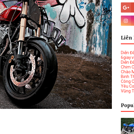
Liên 
Diễn Đ
6giay.
Diễn Đ
Chim 
Chào 
Binh T
Công 
Yêu C
Vũng 
Popu