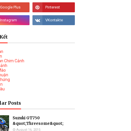
Kết
àn
vn
àn Chim Cảnh
Cảnh
Mào
huận
Chứng
on
Tàu
lar Posts
Suzuki GT750
&quot;Threesome&quot;
August 16, 2015