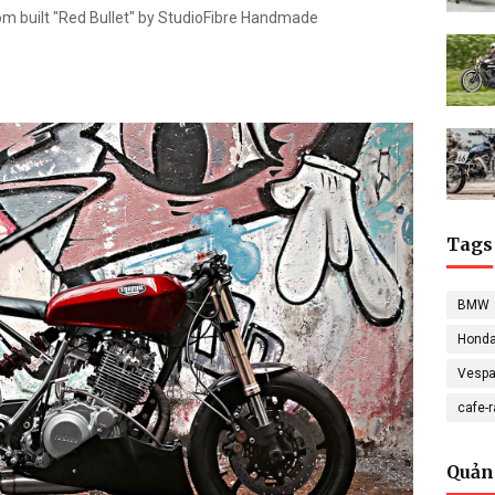
om built "Red Bullet" by StudioFibre Handmade
Tags
BMW
Hond
Vesp
cafe-
Quản