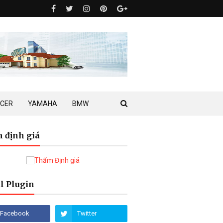
ACER
YAMAHA
BMW
 định giá
l Plugin