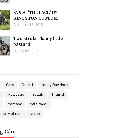
XV950 ‘THE FACE’ BY
KINGSTON CUSTOM
August 15, 2015
Two strokeThainy little
bastard
July 09, 2017
Cars
Ducati
Harley Davidson
a
Kawasaki
Suzuki
Triumph
a
Yamaha
cafe racer
racer-viet-nam
video
g Cáo