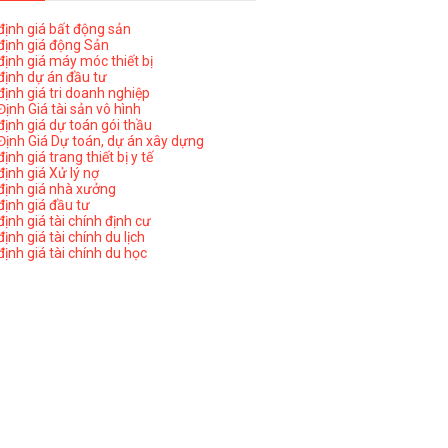
ịnh giá bất động sản
ịnh giá động Sản
ịnh giá máy móc thiết bị
ịnh dự án đầu tư
ịnh giá tri doanh nghiệp
ịnh Giá tài sản vô hình
ịnh giá dự toán gói thầu
ịnh Giá Dự toán, dự án xây dựng
nh giá trang thiết bị y tế
nh giá Xử lý nợ
ịnh giá nhà xưởng
ịnh giá đầu tư
ịnh giá tài chính định cư
nh giá tài chính du lịch
ịnh giá tài chính du học