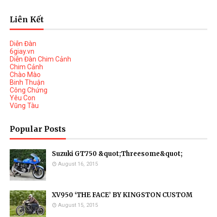
Liên Kết
Diễn Đàn
6giay.vn
Diễn Đàn Chim Cảnh
Chim Cảnh
Chào Mào
Binh Thuận
Công Chứng
Yêu Con
Vũng Tàu
Popular Posts
Suzuki GT750 &quot;Threesome&quot;
August 16, 2015
XV950 ‘THE FACE’ BY KINGSTON CUSTOM
August 15, 2015