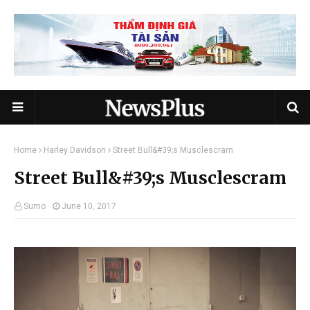
Home
Harley Davidson
Street Bull&#39;s Musclescram
Street Bull&#39;s Musclescram
Sumo
June 10, 2017