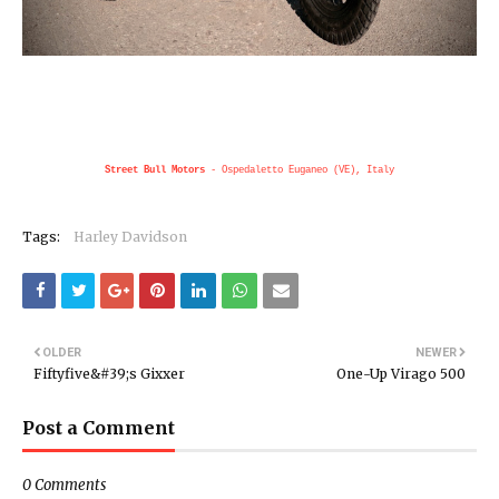
Street Bull Motors
- Ospedaletto Euganeo (VE), Italy
Tags:
Harley Davidson
OLDER
NEWER
Fiftyfive&#39;s Gixxer
One-Up Virago 500
Post a Comment
0 Comments