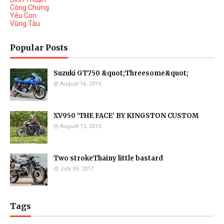
Công Chứng
Yêu Con
Vũng Tàu
Popular Posts
Suzuki GT750 &quot;Threesome&quot;
August 16, 2015
XV950 ‘THE FACE’ BY KINGSTON CUSTOM
August 15, 2015
Two strokeThainy little bastard
July 09, 2017
Tags