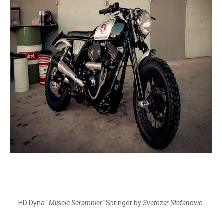
HD Dyna "
Muscle Scrambler"
Springer by
Svetozar Stefanovic