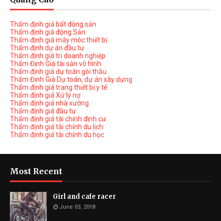
Thẩm định giá bất động sản
Thẩm định giá động Sản
Thẩm định giá máy móc thiết bị
Thẩm định dự án đầu tư
Thẩm định giá tri doanh nghiệp
Thẩm Định Giá tài sản vô hình
Thẩm định giá dự toán gói thầu
Thẩm Định Giá Dự toán, dự án xây dựng
Thẩm định giá trang thiết bị y tế
Thẩm định giá Xử lý nợ
Thẩm định giá nhà xưởng
Thẩm định giá đầu tư
Thẩm định giá tài chính định cư
Thẩm định giá tài chính du lịch
Thẩm định giá tài chính du học
Most Recent
Girl and cafe racer
June 03, 2018