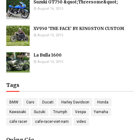
Suzuki GT750 &quot;Threesome&quot;
August 16, 2015
XV950 ‘THE FACE’ BY KINGSTON CUSTOM
August 15, 2015
La Bulla 1600
August 14, 2015
Tags
BMW
Cars
Ducati
Harley Davidson
Honda
Kawasaki
Suzuki
Triumph
Vespa
Yamaha
cafe racer
cafe-racer-viet-nam
video
Quảng Cáo