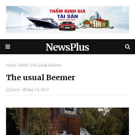
Home
BMW
The usual Beemer
The usual Beemer
Sumo
May 14, 2017