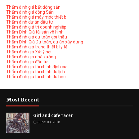
Thẩm định giá bất động sản
Thẩm định giá động Sản
Thẩm định giá máy móc thiết bị
Thẩm định dự án đầu tư
Thẩm định giá tri doanh nghiệp
Thẩm Định Giá tài sản vô hình
Thẩm định giá dự toán gói thầu
Thẩm Định Giá Dự toán, dự án xây dựng
Thẩm định giá trang thiết bị y tế
Thẩm định giá Xử lý nợ
Thẩm định giá nhà xưởng
Thẩm định giá đầu tư
Thẩm định giá tài chính định cư
Thẩm định giá tài chính du lịch
Thẩm định giá tài chính du học
Most Recent
Girl and cafe racer
June 03, 2018