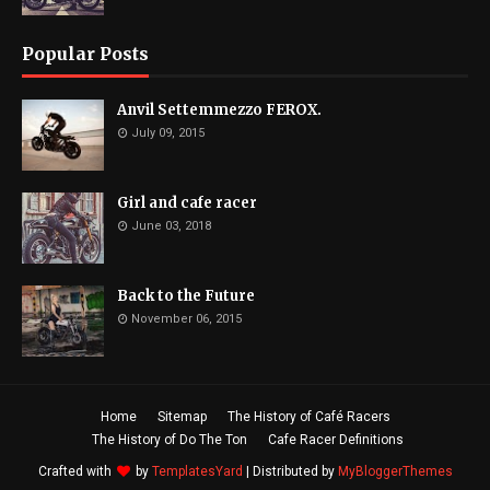
Popular Posts
Anvil Settemmezzo FEROX.
July 09, 2015
Girl and cafe racer
June 03, 2018
Back to the Future
November 06, 2015
Home
Sitemap
The History of Café Racers
The History of Do The Ton
Cafe Racer Definitions
Crafted with
by
TemplatesYard
| Distributed by
MyBloggerThemes