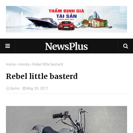
Home
Honda
Rebel little basterd
Rebel little basterd
Sumo
May 20, 2017