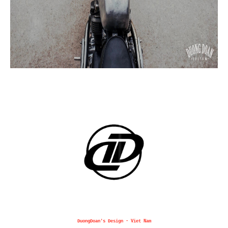
DuongDoan's Design - Viet Nam