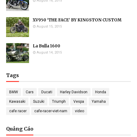
August 16, 2015
XV950 ‘THE FACE’ BY KINGSTON CUSTOM
August 15, 2015
La Bulla 1600
August 14, 2015
Tags
BMW
Cars
Ducati
Harley Davidson
Honda
Kawasaki
Suzuki
Triumph
Vespa
Yamaha
cafe racer
cafe-racer-viet-nam
video
Quảng Cáo