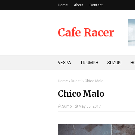
Home
About
Contact
Cafe Racer
VESPA
TRIUMPH
SUZUKI
H
Home
Ducati
Chico Malo
Chico Malo
Sumo
May 05, 2017