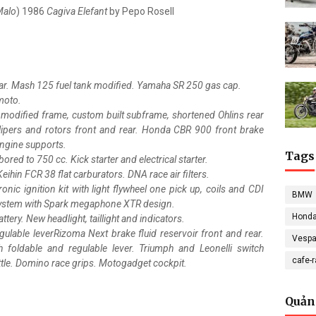
Malo
) 1986
Cagiva Elefant
by Pepo Rosell
ar. Mash 125 fuel tank modified. Yamaha SR 250 gas cap.
moto.
modified frame, custom built subframe, shortened Ohlins rear
lipers and rotors front and rear. Honda CBR 900 front brake
ngine supports.
Tags
red to 750 cc. Kick starter and electrical starter.
hin FCR 38 flat carburators. DNA race air filters.
ronic ignition kit with light flywheel one pick up, coils and CDI
BMW
system with Spark megaphone XTR design.
Hond
attery. New headlight, taillight and indicators.
ulable leverRizoma Next brake fluid reservoir front and rear.
Vesp
oldable and regulable lever. Triumph and Leonelli switch
cafe-
le. Domino race grips. Motogadget cockpit.
Quản