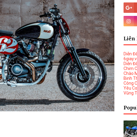
Liên 
Diễn Đ
6giay.
Diễn Đ
Chim 
Chào 
Binh T
Công 
Yêu C
Vũng 
Popu