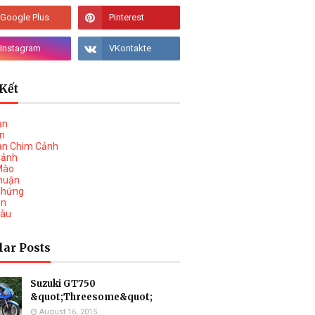
Kết
àn
vn
àn Chim Cảnh
Cảnh
Mào
huận
Chứng
on
Tàu
lar Posts
Suzuki GT750
&quot;Threesome&quot;
August 16, 2015