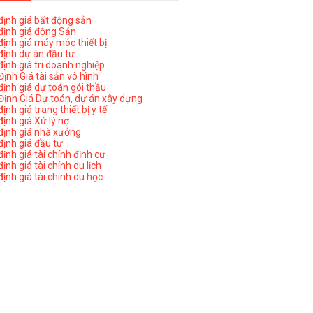
ịnh giá bất động sản
ịnh giá động Sản
ịnh giá máy móc thiết bị
ịnh dự án đầu tư
ịnh giá tri doanh nghiệp
ịnh Giá tài sản vô hình
ịnh giá dự toán gói thầu
ịnh Giá Dự toán, dự án xây dựng
nh giá trang thiết bị y tế
nh giá Xử lý nợ
ịnh giá nhà xưởng
ịnh giá đầu tư
ịnh giá tài chính định cư
nh giá tài chính du lịch
ịnh giá tài chính du học