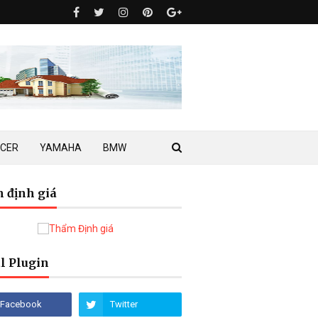
ACER
YAMAHA
BMW
 định giá
l Plugin