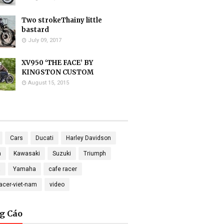
Two strokeThainy little
bastard
July 09, 2017
XV950 ‘THE FACE’ BY
KINGSTON CUSTOM
August 15, 2015
Cars
Ducati
Harley Davidson
a
Kawasaki
Suzuki
Triumph
a
Yamaha
cafe racer
racer-viet-nam
video
g Cáo