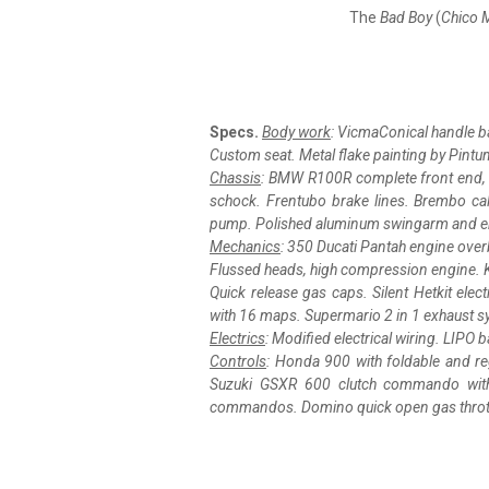
The
Bad Boy
(
Chico 
Specs.
Body work
: VicmaConical handle b
Custom seat. Metal flake painting by Pintu
Chassis
: BMW R100R complete front end, 
schock. Frentubo brake lines. Brembo ca
pump. Polished aluminum swingarm and e
Mechanics
: 350 Ducati Pantah engine overbo
Flussed heads, high compression engine. Kei
Quick release gas caps. Silent Hetkit elect
with 16 maps. Supermario 2 in 1 exhaust 
Electrics
: Modified electrical wiring. LIPO b
Controls
: Honda 900 with foldable and reg
Suzuki GSXR 600 clutch commando with f
commandos. Domino quick open gas thrott