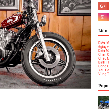
Liên 
Diễn Đ
6giay.
Diễn Đ
Chim 
Chào 
Binh T
Công 
Yêu C
Vũng 
Popu