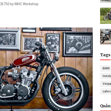
CB750 by MHC Workshop
Tags
BMW
Hond
Vesp
cafe-
Quản