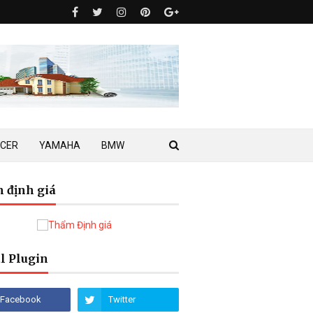
ACER
YAMAHA
BMW
 định giá
l Plugin