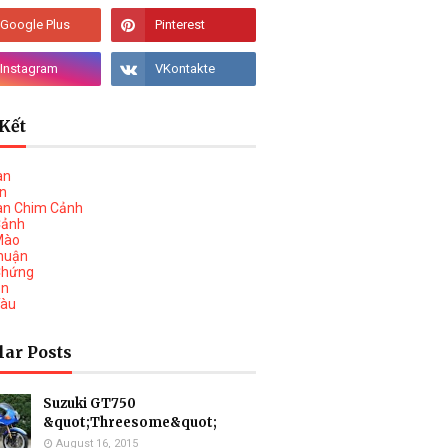
Kết
àn
vn
àn Chim Cảnh
Cảnh
Mào
huận
Chứng
on
Tàu
lar Posts
Suzuki GT750
&quot;Threesome&quot;
August 16, 2015