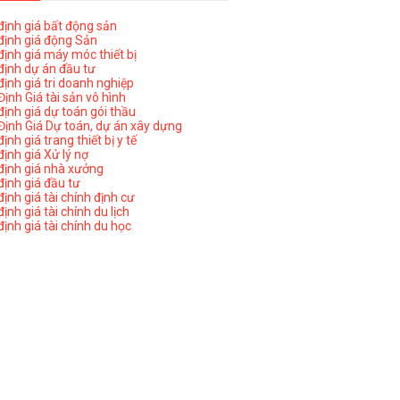
ịnh giá bất động sản
ịnh giá động Sản
ịnh giá máy móc thiết bị
ịnh dự án đầu tư
ịnh giá tri doanh nghiệp
ịnh Giá tài sản vô hình
ịnh giá dự toán gói thầu
ịnh Giá Dự toán, dự án xây dựng
nh giá trang thiết bị y tế
nh giá Xử lý nợ
ịnh giá nhà xưởng
ịnh giá đầu tư
ịnh giá tài chính định cư
nh giá tài chính du lịch
ịnh giá tài chính du học