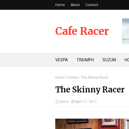
Home
About
Contact
Cafe Racer
VESPA
TRIUMPH
SUZUKI
H
Home
Honda
The Skinny Racer
The Skinny Racer
Sumo
April 17, 2017