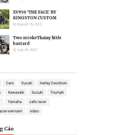
XV950 ‘THE FACE’ BY
KINGSTON CUSTOM
August 15, 2015
Two strokeThainy little
bastard
July 09, 2017
Cars
Ducati
Harley Davidson
a
Kawasaki
Suzuki
Triumph
a
Yamaha
cafe racer
racer-viet-nam
video
g Cáo