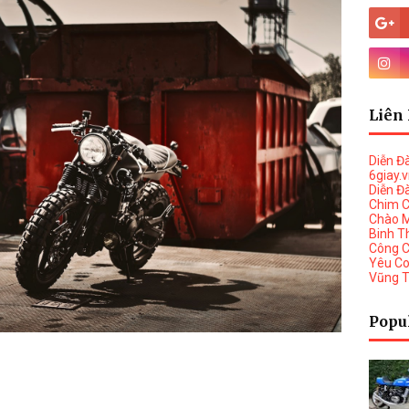
Liên 
Diễn Đ
6giay.
Diễn Đ
Chim 
Chào 
Binh T
Công 
Yêu C
Vũng 
Popu