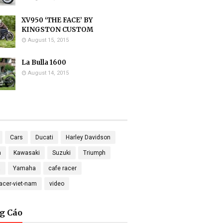
XV950 ‘THE FACE’ BY
KINGSTON CUSTOM
August 15, 2015
La Bulla 1600
August 14, 2015
Cars
Ducati
Harley Davidson
a
Kawasaki
Suzuki
Triumph
a
Yamaha
cafe racer
racer-viet-nam
video
g Cáo