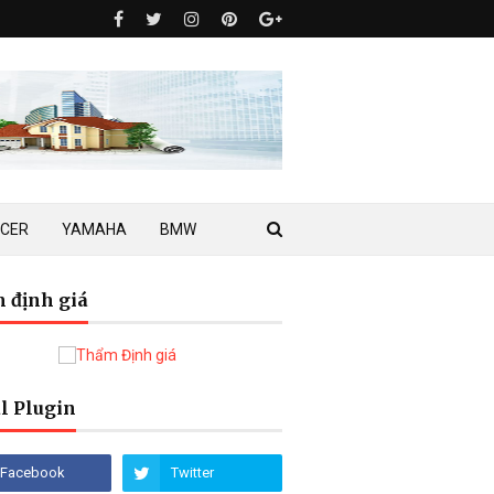
ACER
YAMAHA
BMW
 định giá
l Plugin