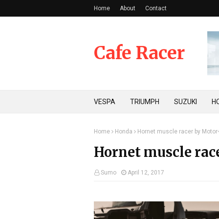
Home
About
Contact
Cafe Racer
VESPA
TRIUMPH
SUZUKI
H
Home
Honda
Hornet muscle racer by Motor
Hornet muscle rac
Sumo
April 12, 2017