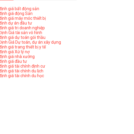
ịnh giá bất động sản
ịnh giá động Sản
ịnh giá máy móc thiết bị
ịnh dự án đầu tư
ịnh giá tri doanh nghiệp
ịnh Giá tài sản vô hình
ịnh giá dự toán gói thầu
ịnh Giá Dự toán, dự án xây dựng
nh giá trang thiết bị y tế
nh giá Xử lý nợ
ịnh giá nhà xưởng
ịnh giá đầu tư
ịnh giá tài chính định cư
nh giá tài chính du lịch
ịnh giá tài chính du học