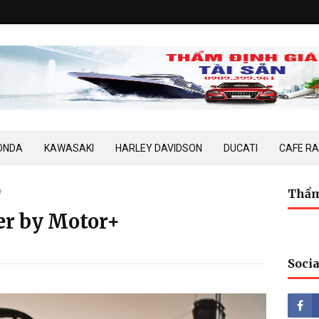
ONDA
KAWASAKI
HARLEY DAVIDSON
DUCATI
CAFE R
+
Thẩm
er by Motor+
Socia