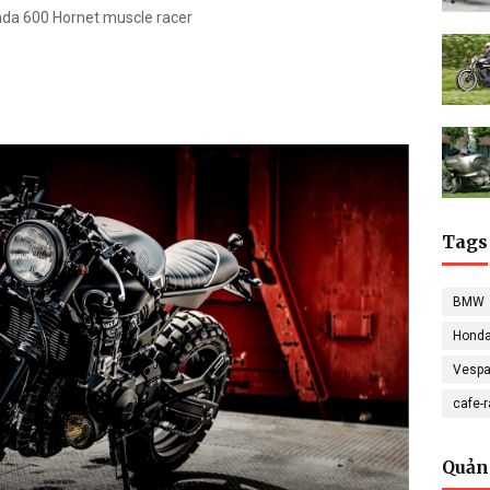
da 600 Hornet muscle racer
Tags
BMW
Hond
Vesp
cafe-
Quản