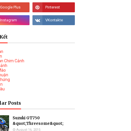
Kết
àn
vn
àn Chim Cảnh
Cảnh
Mào
huận
Chứng
on
Tàu
lar Posts
Suzuki GT750
&quot;Threesome&quot;
August 16, 2015