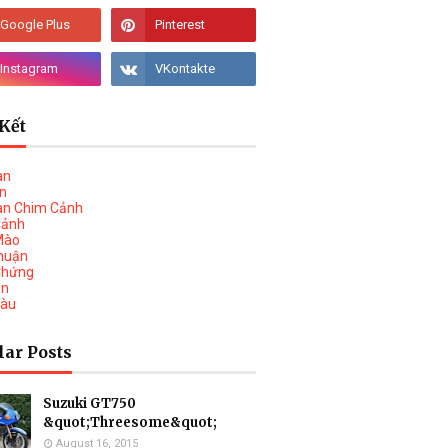
Kết
àn
vn
àn Chim Cảnh
Cảnh
Mào
huận
Chứng
on
Tàu
lar Posts
Suzuki GT750
&quot;Threesome&quot;
August 16, 2015