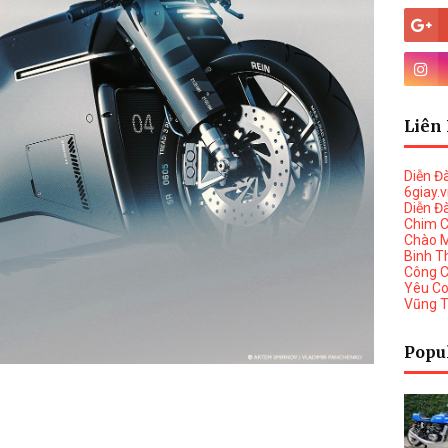
Liên 
Diễn Đ
6giay.
Diễn Đ
Chim 
Chào 
Binh T
Công 
Yêu C
Vũng 
Popu