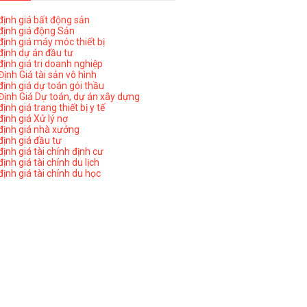
ịnh giá bất động sản
ịnh giá động Sản
ịnh giá máy móc thiết bị
ịnh dự án đầu tư
ịnh giá tri doanh nghiệp
ịnh Giá tài sản vô hình
ịnh giá dự toán gói thầu
ịnh Giá Dự toán, dự án xây dựng
nh giá trang thiết bị y tế
nh giá Xử lý nợ
ịnh giá nhà xưởng
ịnh giá đầu tư
ịnh giá tài chính định cư
nh giá tài chính du lịch
ịnh giá tài chính du học