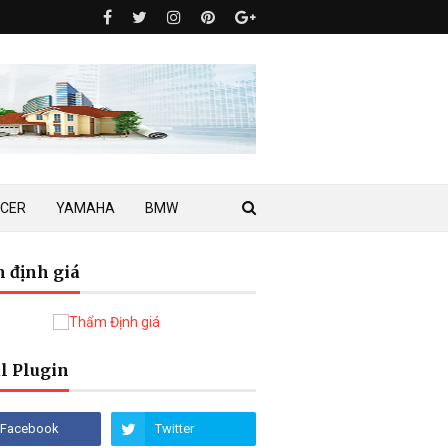
ACER
YAMAHA
BMW
 định giá
l Plugin