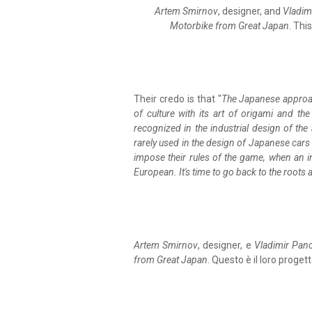
Artem Smirnov
, designer, and
Vladim
Motorbike from Great Japan
. Thi
Their credo is that "
The Japanese approac
of culture with its art of origami and th
recognized in the industrial design of th
rarely used in the design of Japanese cars 
impose their rules of the game, when an i
European. It's time to go back to the root
Artem Smirnov
, designer, e
Vladimir Pan
from Great Japan
. Questo è il loro progett