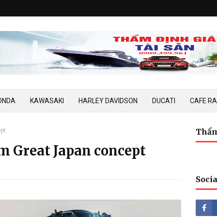
ONDA
KAWASAKI
HARLEY DAVIDSON
DUCATI
CAFE R
ept
Thẩm
m Great Japan concept
Socia