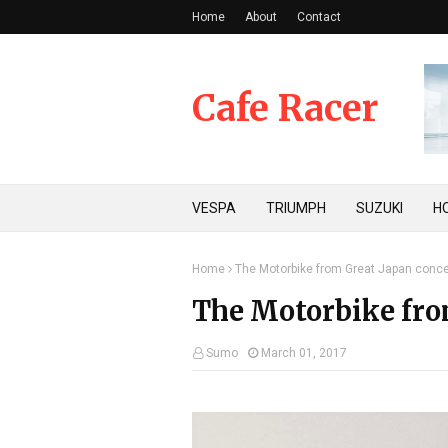
Home
About
Contact
Cafe Racer
VESPA
TRIUMPH
SUZUKI
H
Home
The Motorbike from Great Japan conc
The Motorbike fro
Sumo
March 01, 2017