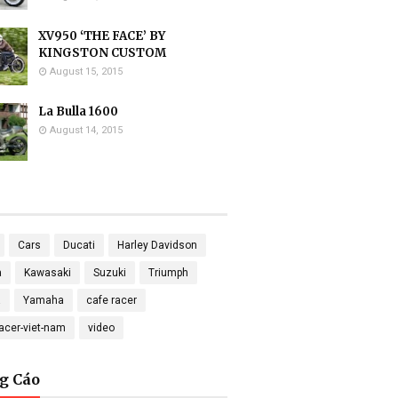
XV950 ‘THE FACE’ BY
KINGSTON CUSTOM
August 15, 2015
La Bulla 1600
August 14, 2015
Cars
Ducati
Harley Davidson
a
Kawasaki
Suzuki
Triumph
a
Yamaha
cafe racer
racer-viet-nam
video
g Cáo