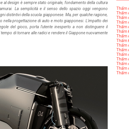
 al design è sempre stato originale, fondamento della cultura
Thẩm đ
 samurai. La semplicità e il senso dello spazio oggi vengono
Thẩm đ
gni distintivi della scuola giapponese. Ma, per qualche ragione,
Thẩm đ
o nella progettazione di auto e moto giapponesi. L'impatto dei
Thẩm đ
ole del gioco, porta l'utente inesperto a non distinguere il
Thẩm đ
Thẩm Đ
 tempo di tornare alle radici e rendere il Giappone nuovamente
Thẩm đ
Thẩm Đ
Thẩm đị
Thẩm đị
Thẩm đ
Thẩm đ
Thẩm đ
Thẩm đị
Thẩm đ