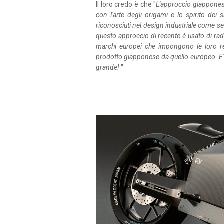
Il loro credo è che "
L'approccio giapponese
con l'arte degli origami e lo spirito dei
riconosciuti nel design industriale come se
questo approccio di recente è usato di rad
marchi europei che impongono le loro reg
prodotto giapponese da quello europeo. E'
grande!
"