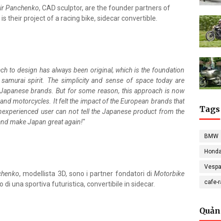
ir Panchenko
, CAD sculptor, are the founder partners of
s is their project of a racing bike, sidecar convertible.
h to design has always been original, which is the foundation
e samurai spirit. The simplicity and sense of space today are
e Japanese brands. But for some reason, this approach is now
and motorcycles. It felt the impact of the European brands that
Tags
nexperienced user can not tell the Japanese product from the
s and make Japan great again!
"
BMW
Hond
Vesp
chenko
, modellista 3D, sono i partner fondatori di
Motorbike
cafe-
o di una sportiva futuristica, convertibile in sidecar.
Quản