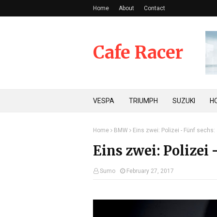
Home
About
Contact
Cafe Racer
VESPA
TRIUMPH
SUZUKI
H
Home
BMW
Eins zwei: Polizei - Fünf sechs:
Eins zwei: Polizei 
Sumo
February 27, 2017