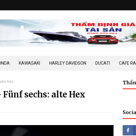
ONDA
KAWASAKI
HARLEY DAVIDSON
DUCATI
CAFE R
 alte Hex
Thẩm
- Fünf sechs: alte Hex
Socia