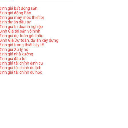
ịnh giá bất động sản
ịnh giá động Sản
ịnh giá máy móc thiết bị
ịnh dự án đầu tư
ịnh giá tri doanh nghiệp
ịnh Giá tài sản vô hình
ịnh giá dự toán gói thầu
ịnh Giá Dự toán, dự án xây dựng
nh giá trang thiết bị y tế
nh giá Xử lý nợ
ịnh giá nhà xưởng
ịnh giá đầu tư
ịnh giá tài chính định cư
nh giá tài chính du lịch
ịnh giá tài chính du học