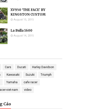
XV950 ‘THE FACE’ BY
KINGSTON CUSTOM
August 15, 2015
La Bulla 1600
August 14, 2015
Cars
Ducati
Harley Davidson
a
Kawasaki
Suzuki
Triumph
a
Yamaha
cafe racer
racer-viet-nam
video
g Cáo