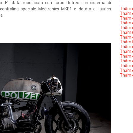
no. E’ stata modificata con turbo Rotrex con sistema di
Thẩm đ
 centralina speciale Mectronics MKE1 e dotata di launch
Thẩm đ
ia.
Thẩm đ
Thẩm đ
Thẩm đ
Thẩm Đ
Thẩm đ
Thẩm Đ
Thẩm đị
Thẩm đị
Thẩm đ
Thẩm đ
Thẩm đ
Thẩm đị
Thẩm đ