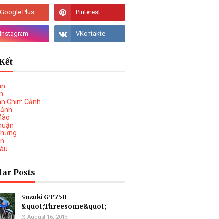
Kết
àn
vn
àn Chim Cảnh
Cảnh
Mào
huận
Chứng
on
Tàu
lar Posts
Suzuki GT750
&quot;Threesome&quot;
August 16, 2015