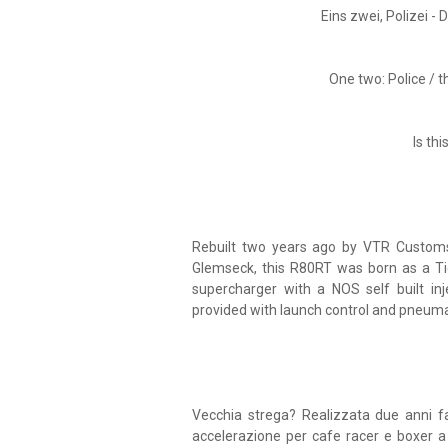
Eins zwei, Polizei - 
One two: Police / th
Is thi
Rebuilt two years ago by VTR Customs 
Glemseck, this R80RT was born as a Ti
supercharger with a NOS self built in
provided with launch control and pneumat
Vecchia strega? Realizzata due anni 
accelerazione per cafe racer e boxer 