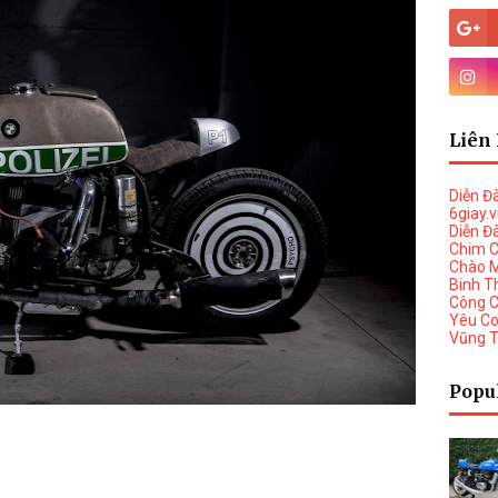
Liên 
Diễn Đ
6giay.
Diễn Đ
Chim 
Chào 
Binh T
Công 
Yêu C
Vũng 
Popu