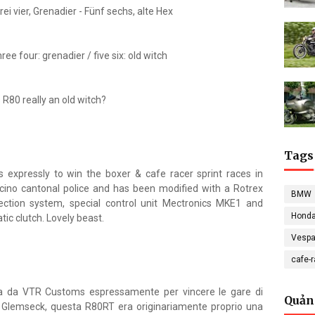
Drei vier, Grenadier - Fünf sechs, alte Hex
ree four: grenadier / five six: old witch
s R80 really an old witch?
Tags
expressly to win the boxer & cafe racer sprint races in
cino cantonal police and has been modified with a Rotrex
BMW
jection system, special control unit Mectronics MKE1 and
Hond
ic clutch. Lovely beast.
Vesp
cafe-
fa da VTR Customs espressamente per vincere le gare di
Quản
a Glemseck, questa R80RT era originariamente proprio una