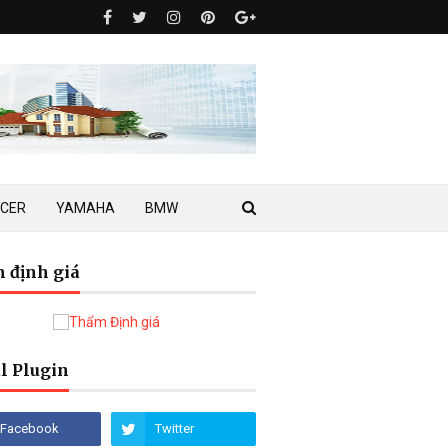
ACER
YAMAHA
BMW
 định giá
l Plugin