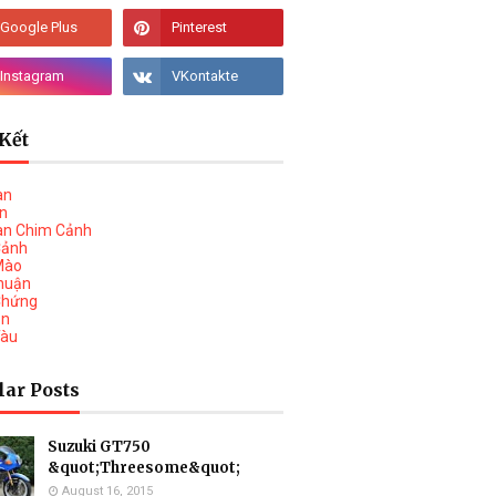
Kết
àn
vn
àn Chim Cảnh
Cảnh
Mào
huận
Chứng
on
Tàu
lar Posts
Suzuki GT750
&quot;Threesome&quot;
August 16, 2015