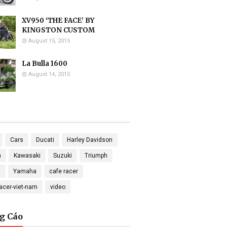
XV950 ‘THE FACE’ BY
KINGSTON CUSTOM
August 15, 2015
La Bulla 1600
August 14, 2015
Cars
Ducati
Harley Davidson
a
Kawasaki
Suzuki
Triumph
a
Yamaha
cafe racer
racer-viet-nam
video
g Cáo