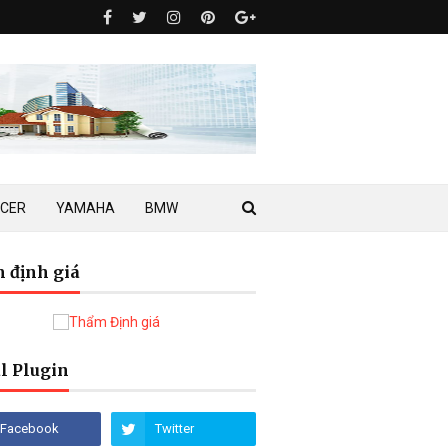
ACER
YAMAHA
BMW
 định giá
l Plugin