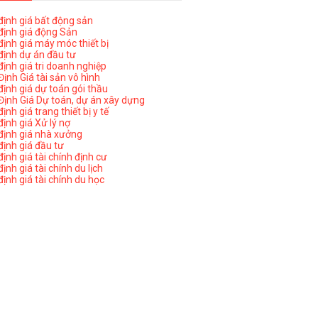
ịnh giá bất động sản
ịnh giá động Sản
ịnh giá máy móc thiết bị
ịnh dự án đầu tư
ịnh giá tri doanh nghiệp
ịnh Giá tài sản vô hình
ịnh giá dự toán gói thầu
ịnh Giá Dự toán, dự án xây dựng
nh giá trang thiết bị y tế
nh giá Xử lý nợ
ịnh giá nhà xưởng
ịnh giá đầu tư
ịnh giá tài chính định cư
nh giá tài chính du lịch
ịnh giá tài chính du học