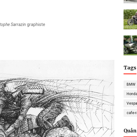
tophe Sarrazin
graphiste
Tags
BMW
Hond
Vesp
cafe-
Quản