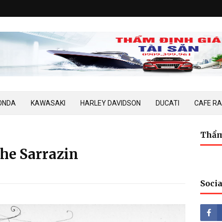
ONDA
KAWASAKI
HARLEY DAVIDSON
DUCATI
CAFE R
Thẩm
phe Sarrazin
Socia