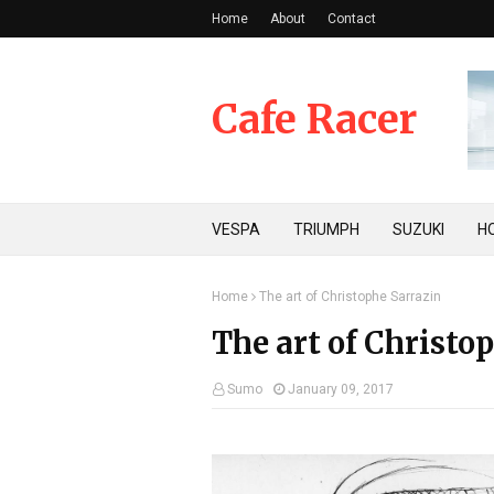
Home
About
Contact
Cafe Racer
VESPA
TRIUMPH
SUZUKI
H
Home
The art of Christophe Sarrazin
The art of Christo
Sumo
January 09, 2017