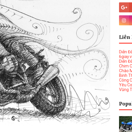
Liên 
Diễn Đ
6giay.
Diễn Đ
Chim 
Chào 
Binh T
Công 
Yêu C
Vũng 
Popu