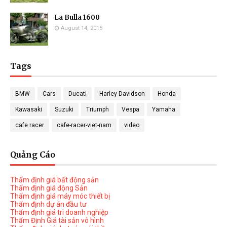
La Bulla 1600
August 14, 2015
Tags
BMW
Cars
Ducati
Harley Davidson
Honda
Kawasaki
Suzuki
Triumph
Vespa
Yamaha
cafe racer
cafe-racer-viet-nam
video
Quảng Cáo
Thẩm định giá bất động sản
Thẩm định giá động Sản
Thẩm định giá máy móc thiết bị
Thẩm định dự án đầu tư
Thẩm định giá tri doanh nghiệp
Thẩm Định Giá tài sản vô hình