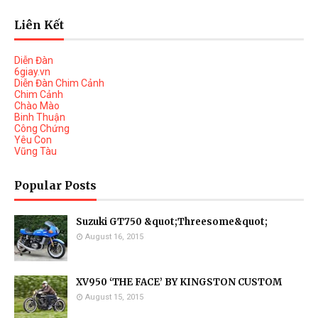
Liên Kết
Diễn Đàn
6giay.vn
Diễn Đàn Chim Cảnh
Chim Cảnh
Chào Mào
Binh Thuận
Công Chứng
Yêu Con
Vũng Tàu
Popular Posts
Suzuki GT750 &quot;Threesome&quot;
August 16, 2015
XV950 ‘THE FACE’ BY KINGSTON CUSTOM
August 15, 2015