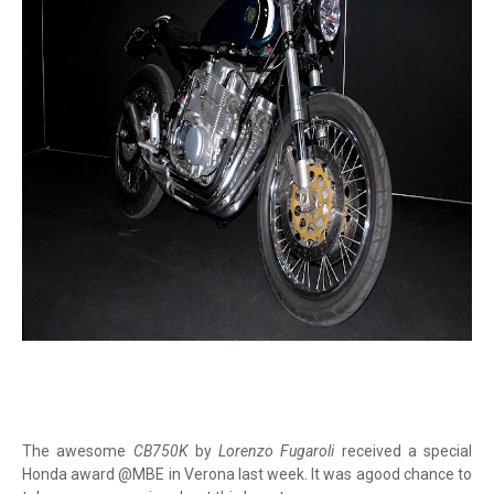
The awesome
CB750K
by
Lorenzo Fugaroli
received a special
Honda award @MBE in Verona last week. It was agood chance to