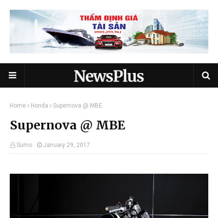
Home
Honda
Supernova @ MBE
Supernova @ MBE
Sumo
January 29, 2017