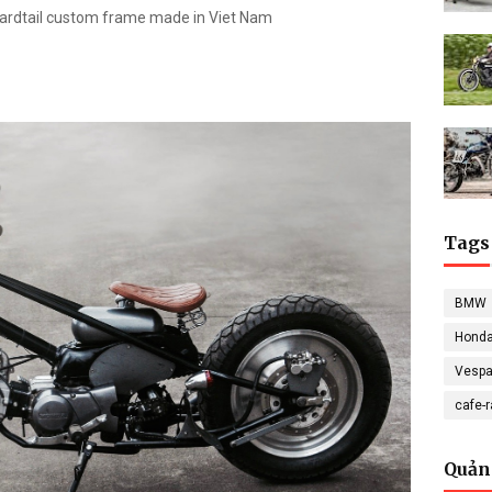
Hardtail custom frame made in Viet Nam
Tags
BMW
Hond
Vesp
cafe-
Quản