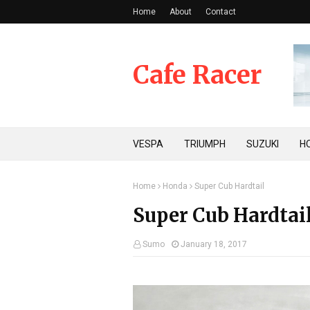
Home
About
Contact
Cafe Racer
VESPA
TRIUMPH
SUZUKI
H
Home
Honda
Super Cub Hardtail
Super Cub Hardtai
Sumo
January 18, 2017