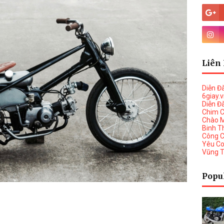
Liên 
Diễn Đ
6giay.
Diễn Đ
Chim 
Chào 
Binh T
Công 
Yêu C
Vũng 
Popu