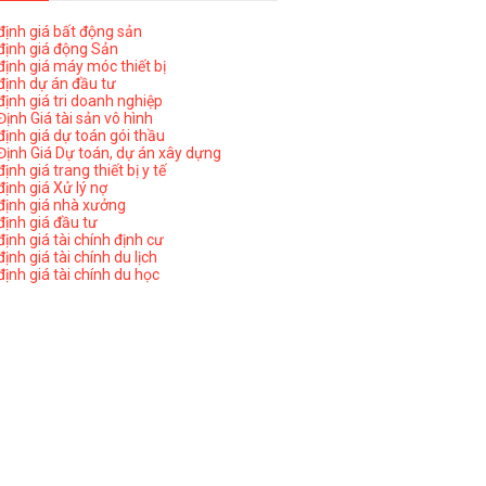
ịnh giá bất động sản
ịnh giá động Sản
ịnh giá máy móc thiết bị
ịnh dự án đầu tư
ịnh giá tri doanh nghiệp
ịnh Giá tài sản vô hình
ịnh giá dự toán gói thầu
ịnh Giá Dự toán, dự án xây dựng
nh giá trang thiết bị y tế
nh giá Xử lý nợ
ịnh giá nhà xưởng
ịnh giá đầu tư
ịnh giá tài chính định cư
nh giá tài chính du lịch
ịnh giá tài chính du học