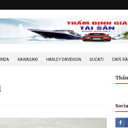
ONDA
KAWASAKI
HARLEY DAVIDSON
DUCATI
CAFE R
Thẩm
l
Socia