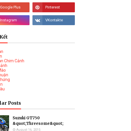
Kết
àn
vn
àn Chim Cảnh
Cảnh
Mào
huận
Chứng
on
Tàu
lar Posts
Suzuki GT750
&quot;Threesome&quot;
August 16, 2015