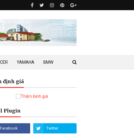
ACER
YAMAHA
BMW
 định giá
l Plugin