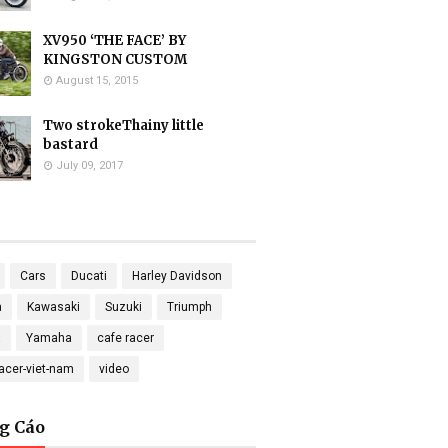
XV950 ‘THE FACE’ BY
KINGSTON CUSTOM
August 15, 2015
Two strokeThainy little
bastard
July 09, 2017
Cars
Ducati
Harley Davidson
a
Kawasaki
Suzuki
Triumph
a
Yamaha
cafe racer
racer-viet-nam
video
g Cáo