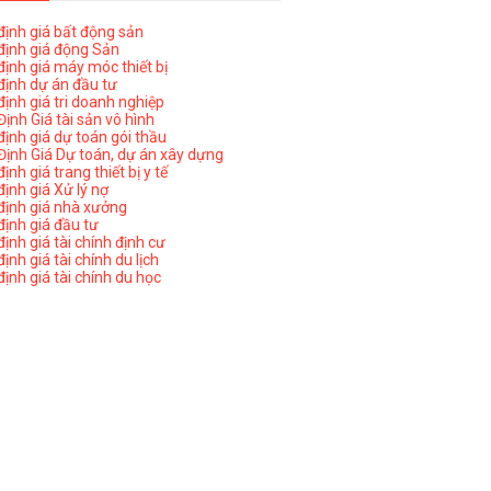
ịnh giá bất động sản
ịnh giá động Sản
ịnh giá máy móc thiết bị
ịnh dự án đầu tư
ịnh giá tri doanh nghiệp
ịnh Giá tài sản vô hình
ịnh giá dự toán gói thầu
ịnh Giá Dự toán, dự án xây dựng
nh giá trang thiết bị y tế
nh giá Xử lý nợ
ịnh giá nhà xưởng
ịnh giá đầu tư
ịnh giá tài chính định cư
nh giá tài chính du lịch
ịnh giá tài chính du học