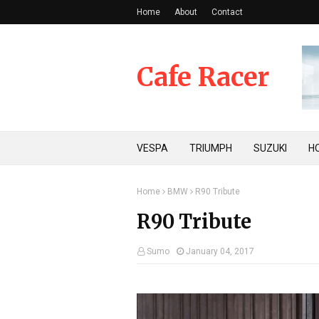
Home
About
Contact
Cafe Racer
VESPA
TRIUMPH
SUZUKI
H
Home
BMW
R90 Tribute
R90 Tribute
Sumo
January 04, 2017