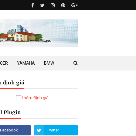
ACER
YAMAHA
BMW
 định giá
l Plugin