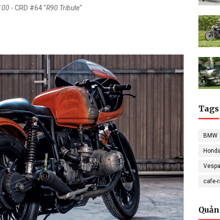
100
- CRD #64 "
R90 Tribute
"
Tags
BMW
Hond
Vesp
cafe-
Quản