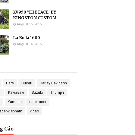
XV950 ‘THE FACE’ BY
KINGSTON CUSTOM
August 15, 2015
La Bulla 1600
August 14, 2015
Cars
Ducati
Harley Davidson
a
Kawasaki
Suzuki
Triumph
a
Yamaha
cafe racer
racer-viet-nam
video
g Cáo