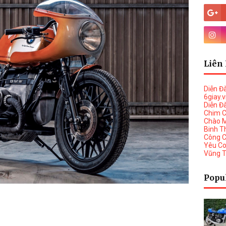
Liên 
Diễn Đ
6giay.
Diễn Đ
Chim 
Chào 
Binh T
Công 
Yêu C
Vũng 
Popu