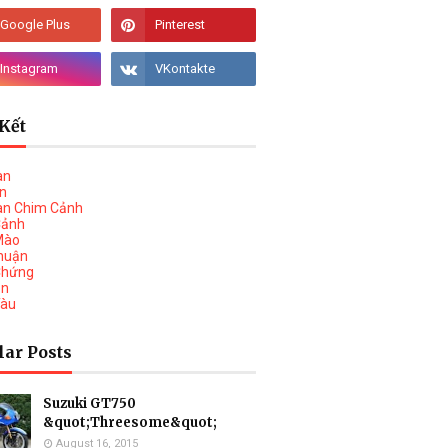
Kết
àn
vn
àn Chim Cảnh
Cảnh
Mào
huận
Chứng
on
Tàu
lar Posts
Suzuki GT750
&quot;Threesome&quot;
August 16, 2015