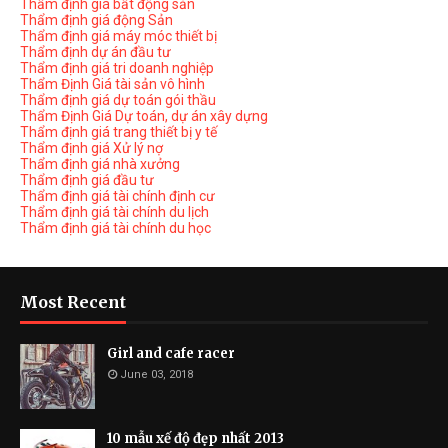
Thẩm định giá bất động sản
Thẩm định giá động Sản
Thẩm định giá máy móc thiết bị
Thẩm định dự án đầu tư
Thẩm định giá tri doanh nghiệp
Thẩm Định Giá tài sản vô hình
Thẩm định giá dự toán gói thầu
Thẩm Định Giá Dự toán, dự án xây dựng
Thẩm định giá trang thiết bị y tế
Thẩm định giá Xử lý nợ
Thẩm định giá nhà xưởng
Thẩm định giá đầu tư
Thẩm định giá tài chính định cư
Thẩm định giá tài chính du lịch
Thẩm định giá tài chính du học
Most Recent
Girl and cafe racer
June 03, 2018
10 mẫu xế độ đẹp nhất 2013