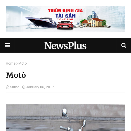
Home
Motò
Motò
Sumo
January 06, 2017