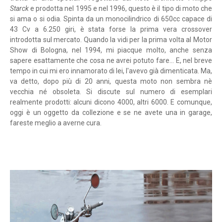
Starck
e prodotta nel 1995 e nel 1996, questo è il tipo di moto che
si ama o si odia. Spinta da un monocilindrico di 650cc capace di
43 Cv a 6.250 giri, è stata forse la prima vera crossover
introdotta sul mercato. Quando la vidi per la prima volta al Motor
Show di Bologna, nel 1994, mi piacque molto, anche senza
sapere esattamente che cosa ne avrei potuto fare... E, nel breve
tempo in cui mi ero innamorato di lei, l'avevo già dimenticata. Ma,
va detto, dopo più di 20 anni, questa moto non sembra nè
vecchia né obsoleta. Si discute sul numero di esemplari
realmente prodotti: alcuni dicono 4000, altri 6000. E comunque,
oggi è un oggetto da collezione e se ne avete una in garage,
fareste meglio a averne cura.