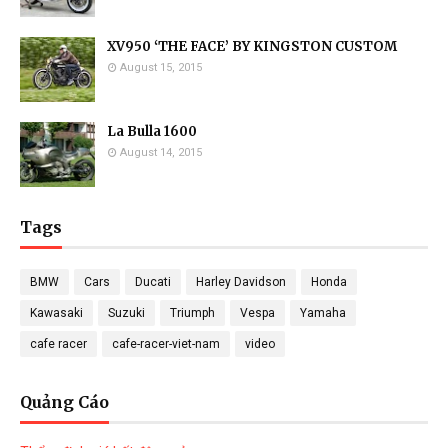
XV950 ‘THE FACE’ BY KINGSTON CUSTOM
August 15, 2015
La Bulla 1600
August 14, 2015
Tags
BMW
Cars
Ducati
Harley Davidson
Honda
Kawasaki
Suzuki
Triumph
Vespa
Yamaha
cafe racer
cafe-racer-viet-nam
video
Quảng Cáo