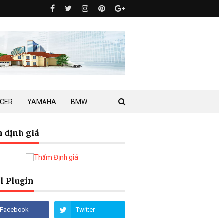
ACER
YAMAHA
BMW
 định giá
l Plugin