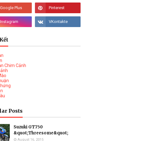
Kết
àn
vn
àn Chim Cảnh
Cảnh
Mào
huận
Chứng
on
Tàu
lar Posts
Suzuki GT750
&quot;Threesome&quot;
August 16, 2015