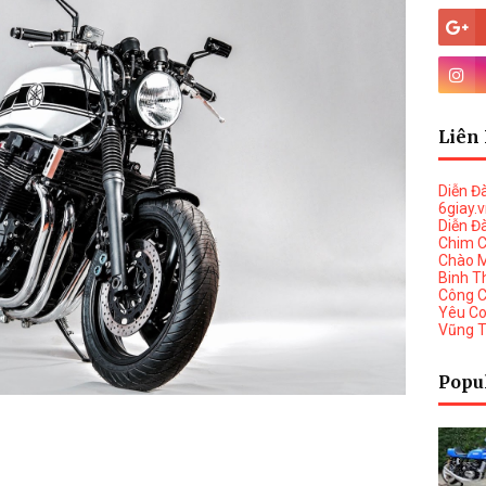
Liên 
Diễn Đ
6giay.
Diễn Đ
Chim 
Chào 
Binh T
Công 
Yêu C
Vũng 
Popu