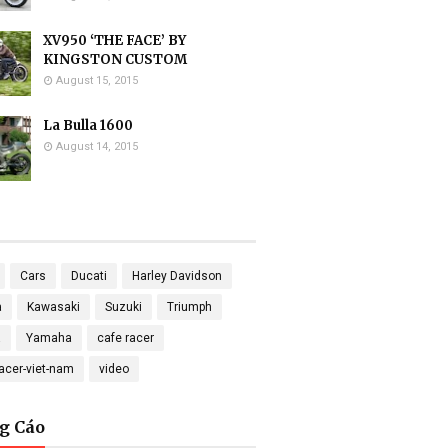
XV950 ‘THE FACE’ BY
KINGSTON CUSTOM
August 15, 2015
La Bulla 1600
August 14, 2015
Cars
Ducati
Harley Davidson
a
Kawasaki
Suzuki
Triumph
a
Yamaha
cafe racer
racer-viet-nam
video
g Cáo