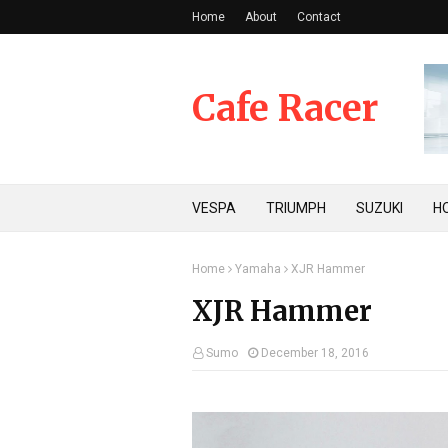
Home
About
Contact
Cafe Racer
VESPA
TRIUMPH
SUZUKI
H
Home
Yamaha
XJR Hammer
XJR Hammer
Sumo
December 18, 2016