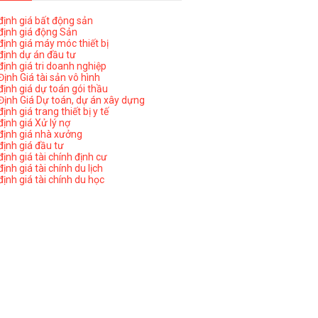
ịnh giá bất động sản
ịnh giá động Sản
ịnh giá máy móc thiết bị
ịnh dự án đầu tư
ịnh giá tri doanh nghiệp
ịnh Giá tài sản vô hình
ịnh giá dự toán gói thầu
ịnh Giá Dự toán, dự án xây dựng
nh giá trang thiết bị y tế
nh giá Xử lý nợ
ịnh giá nhà xưởng
ịnh giá đầu tư
ịnh giá tài chính định cư
nh giá tài chính du lịch
ịnh giá tài chính du học