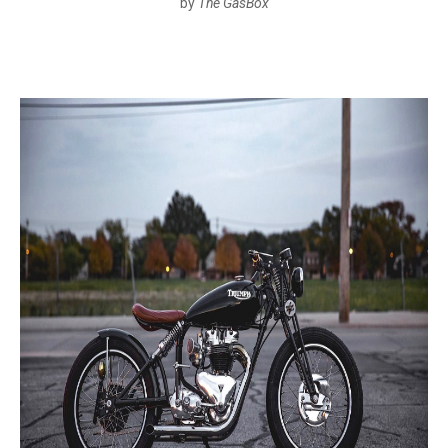
by
The GasBox