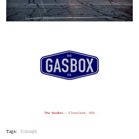
The GasBox
- Cleveland, USA
Tags:
Triumph