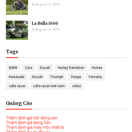
August 15, 2015
La Bulla 1600
August 14, 2015
Tags
BMW
Cars
Ducati
Harley Davidson
Honda
Kawasaki
Suzuki
Triumph
Vespa
Yamaha
cafe racer
cafe-racer-viet-nam
video
Quảng Cáo
Thẩm định giá bất động sản
Thẩm định giá động Sản
Thẩm định giá máy móc thiết bị