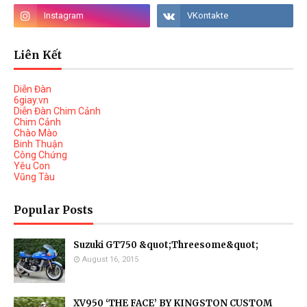
Liên Kết
Diễn Đàn
6giay.vn
Diễn Đàn Chim Cảnh
Chim Cảnh
Chào Mào
Binh Thuận
Công Chứng
Yêu Con
Vũng Tàu
Popular Posts
Suzuki GT750 &quot;Threesome&quot;
August 16, 2015
XV950 ‘THE FACE’ BY KINGSTON CUSTOM