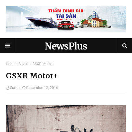
Home
Suzuki
GSXR Motor+
GSXR Motor+
Sumo
December 12, 2016