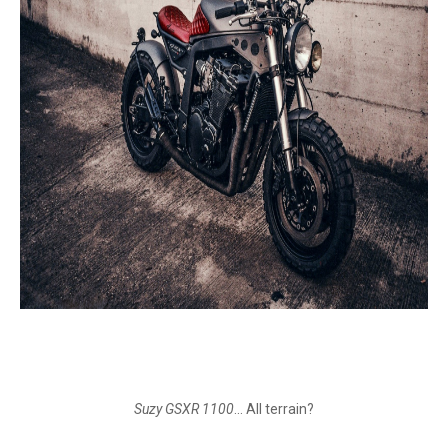
Suzy GSXR 1100
... All terrain?