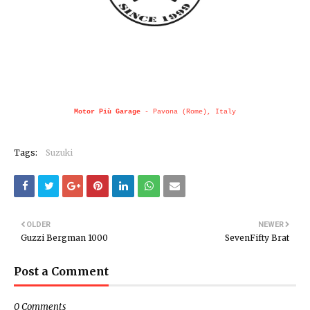
Motor Più Garage
- Pavona (Rome), Italy
Tags:
Suzuki
OLDER
NEWER
Guzzi Bergman 1000
SevenFifty Brat
Post a Comment
0 Comments