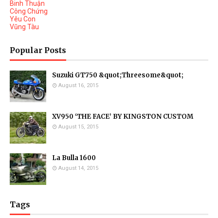
Binh Thuận
Công Chứng
Yêu Con
Vũng Tàu
Popular Posts
Suzuki GT750 &quot;Threesome&quot;
August 16, 2015
XV950 ‘THE FACE’ BY KINGSTON CUSTOM
August 15, 2015
La Bulla 1600
August 14, 2015
Tags