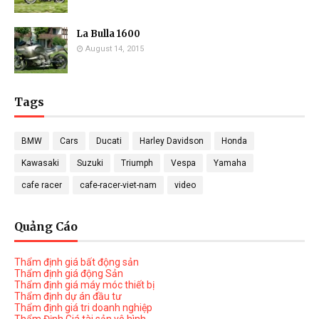
La Bulla 1600
August 14, 2015
Tags
BMW
Cars
Ducati
Harley Davidson
Honda
Kawasaki
Suzuki
Triumph
Vespa
Yamaha
cafe racer
cafe-racer-viet-nam
video
Quảng Cáo
Thẩm định giá bất động sản
Thẩm định giá động Sản
Thẩm định giá máy móc thiết bị
Thẩm định dự án đầu tư
Thẩm định giá tri doanh nghiệp