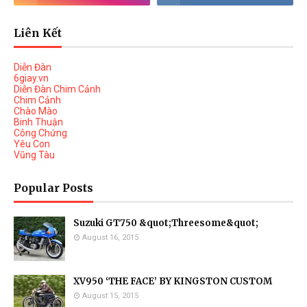
Liên Kết
Diễn Đàn
6giay.vn
Diễn Đàn Chim Cảnh
Chim Cảnh
Chào Mào
Binh Thuận
Công Chứng
Yêu Con
Vũng Tàu
Popular Posts
Suzuki GT750 &quot;Threesome&quot;
August 16, 2015
XV950 ‘THE FACE’ BY KINGSTON CUSTOM
August 15, 2015