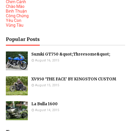
Chim Cảnh
Chào Mào
Binh Thuận
Công Chứng
Yêu Con
Vũng Tàu
Popular Posts
Suzuki GT750 &quot;Threesome&quot;
August 16, 2015
XV950 ‘THE FACE’ BY KINGSTON CUSTOM
August 15, 2015
La Bulla 1600
August 14, 2015