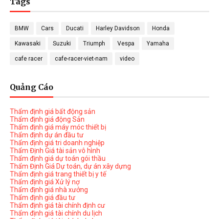
Tags
BMW
Cars
Ducati
Harley Davidson
Honda
Kawasaki
Suzuki
Triumph
Vespa
Yamaha
cafe racer
cafe-racer-viet-nam
video
Quảng Cáo
Thẩm định giá bất động sản
Thẩm định giá động Sản
Thẩm định giá máy móc thiết bị
Thẩm định dự án đầu tư
Thẩm định giá tri doanh nghiệp
Thẩm Định Giá tài sản vô hình
Thẩm định giá dự toán gói thầu
Thẩm Định Giá Dự toán, dự án xây dựng
Thẩm định giá trang thiết bị y tế
Thẩm định giá Xử lý nợ
Thẩm định giá nhà xưởng
Thẩm định giá đầu tư
Thẩm định giá tài chính định cư
Thẩm định giá tài chính du lịch