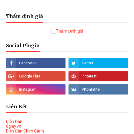
Thẩm định giá
Social Plugin
Liên Kết
Diễn Đàn
6giay.vn
Diễn Đàn Chim Cảnh