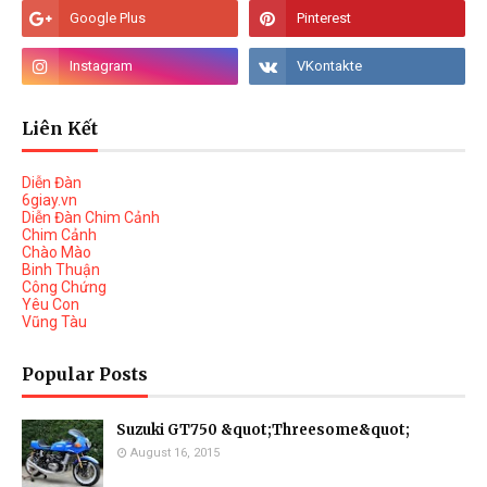
Liên Kết
Diễn Đàn
6giay.vn
Diễn Đàn Chim Cảnh
Chim Cảnh
Chào Mào
Binh Thuận
Công Chứng
Yêu Con
Vũng Tàu
Popular Posts
Suzuki GT750 &quot;Threesome&quot;
August 16, 2015