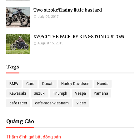
Two strokeThainy little bastard
July 09, 2017
XV950 ‘THE FACE’ BY KINGSTON CUSTOM
August 15, 2015
Tags
BMW
Cars
Ducati
Harley Davidson
Honda
Kawasaki
Suzuki
Triumph
Vespa
Yamaha
cafe racer
cafe-racer-viet-nam
video
Quảng Cáo
Thẩm định giá bất động sản