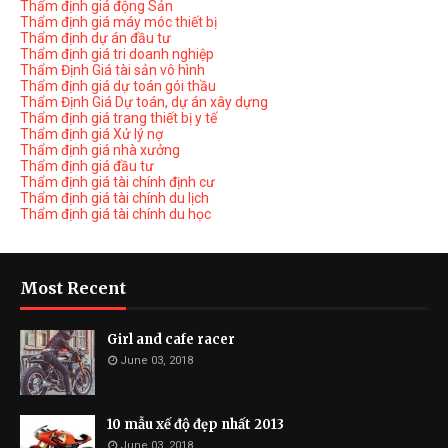
Thẩm định giá động Sản
Thẩm định giá máy móc thiết bị
Thẩm định dự án đầu tư
Thẩm định giá tri doanh nghiệp
Thẩm Định Giá tài sản vô hình
Thẩm định giá dự toán gói thầu
Thẩm Định Giá Dự toán, dự án xây dựng
Thẩm định giá trang thiết bị y tế
Thẩm định giá Xử lý nợ
Thẩm định giá nhà xưởng
Thẩm định giá đầu tư
Thẩm định giá tài chính định cư
Thẩm định giá tài chính du lịch
Thẩm định giá tài chính du học
Most Recent
Girl and cafe racer
June 03, 2018
10 mẫu xế độ đẹp nhất 2013
June 03, 2018