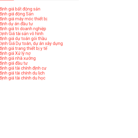
ịnh giá bất động sản
ịnh giá động Sản
ịnh giá máy móc thiết bị
ịnh dự án đầu tư
ịnh giá tri doanh nghiệp
ịnh Giá tài sản vô hình
ịnh giá dự toán gói thầu
ịnh Giá Dự toán, dự án xây dựng
nh giá trang thiết bị y tế
nh giá Xử lý nợ
ịnh giá nhà xưởng
ịnh giá đầu tư
ịnh giá tài chính định cư
nh giá tài chính du lịch
ịnh giá tài chính du học