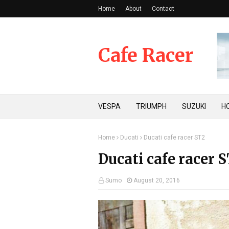
Home
About
Contact
Cafe Racer
VESPA
TRIUMPH
SUZUKI
H
Home
Ducati
Ducati cafe racer ST2
Ducati cafe racer 
Sumo
August 20, 2016