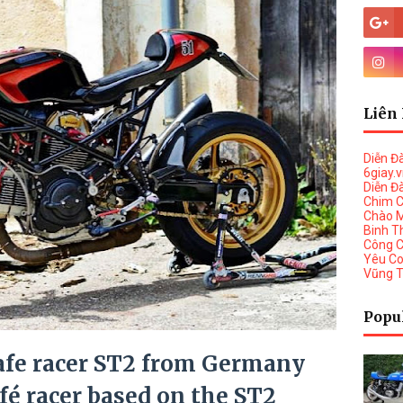
Liên 
Diễn Đ
6giay.
Diễn Đ
Chim 
Chào 
Binh T
Công 
Yêu C
Vũng 
Popu
 cafe racer ST2 from Germany
fé racer based on the ST2