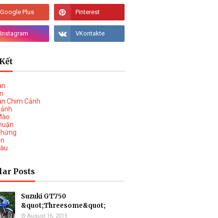
Kết
àn
vn
àn Chim Cảnh
Cảnh
Mào
huận
Chứng
on
Tàu
lar Posts
Suzuki GT750
&quot;Threesome&quot;
August 16, 2015