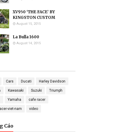
XV950 ‘THE FACE’ BY
KINGSTON CUSTOM
August 15, 2015
La Bulla 1600
August 14, 2015
Cars
Ducati
Harley Davidson
a
Kawasaki
Suzuki
Triumph
a
Yamaha
cafe racer
racer-viet-nam
video
g Cáo