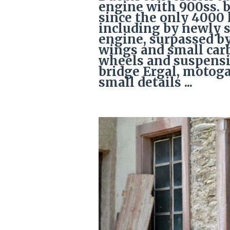
engine with 900ss. b
since the only 4000 
including by newly 
engine, surpassed by 
wings and small car
wheels and suspensio
bridge Ergal, motog
small details ...