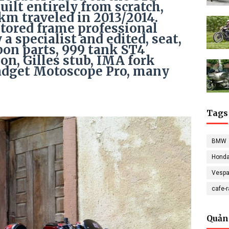
uilt entirely from scratch,
km traveled in 2013/2014.
stored frame professional
a specialist and edited, seat,
bon parts, 999 tank ST4
n, Gilles stub, IMA fork
adget Motoscope Pro, many
Tags
BMW
Hond
Vesp
cafe-
Quản