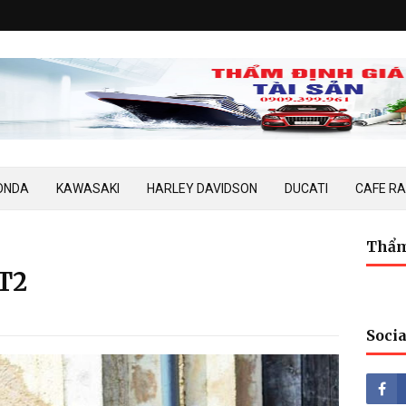
ONDA
KAWASAKI
HARLEY DAVIDSON
DUCATI
CAFE R
Thẩm
ST2
Socia