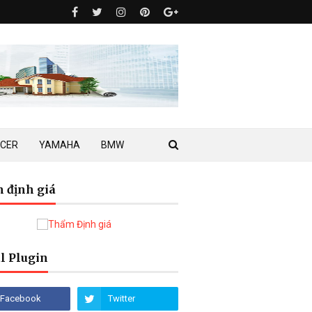
ACER
YAMAHA
BMW
 định giá
l Plugin